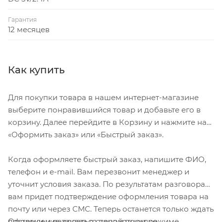
царапин и сохраняет вид нового изделия
Гарантия
длительное время.
12 месяцев
• Встроенная защита от перегрузок и короткого
замыкания.
Как купить
Для покупки товара в нашем интернет-магазине
выберите понравившийся товар и добавьте его в
корзину. Далее перейдите в Корзину и нажмите на
«Оформить заказ» или «Быстрый заказ».
Когда оформляете быстрый заказ, напишите ФИО,
телефон и e-mail. Вам перезвонит менеджер и
уточнит условия заказа. По результатам разговора
вам придет подтверждение оформления товара на
почту или через СМС. Теперь останется только ждать
Оформление заказа в стандартном режиме
доставки и радоваться новой покупке.