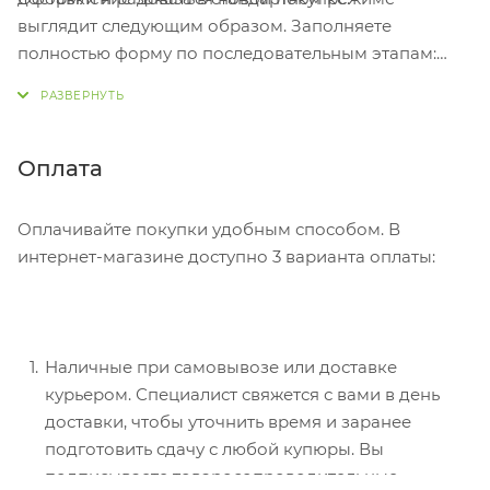
выглядит следующим образом. Заполняете
полностью форму по последовательным этапам:
адрес, способ доставки, оплаты, данные о себе.
Советуем в комментарии к заказу написать
информацию, которая поможет курьеру вас найти.
Нажмите кнопку «Оформить заказ».
Оплата
Оплачивайте покупки удобным способом. В
интернет-магазине доступно 3 варианта оплаты:
Наличные при самовывозе или доставке
курьером. Специалист свяжется с вами в день
доставки, чтобы уточнить время и заранее
подготовить сдачу с любой купюры. Вы
подписываете товаросопроводительные