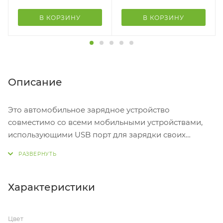
В КОРЗИНУ
В КОРЗИНУ
Описание
Это автомобильное зарядное устройство
совместимо со всеми мобильными устройствами,
использующими USB порт для зарядки своих
аккумуляторов. Легкое в использовании и
универсальное, оно идеально подходит для
городских профессионалов, чьим устройствам
постоянно необходим полный заряд. Особая
Характеристики
матовая фактурная поверхность в сочетании с
глянцевой полосой придает ему стильный и
Цвет
элегантный вид, приятна на ощупь и комфортна в