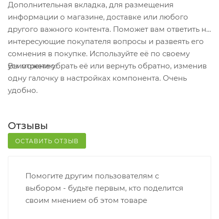
Дополнительная вкладка, для размещения
получения заказа обратитесь к сотруднику в
информации о магазине, доставке или любого
кассовой зоне и назовите номер.
другого важного контента. Поможет вам ответить на
Постамат. Когда заказ поступит на точку, на ваш
интересующие покупателя вопросы и развеять его
телефон или e-mail придет уникальный код.
сомнения в покупке. Используйте её по своему
Заказ нужно оплатить в терминале постамата.
Вы можете убрать её или вернуть обратно, изменив
усмотрению.
Срок хранения — 3 дня.
одну галочку в настройках компонента. Очень
удобно.
Почтовая доставка через почту России. Когда
заказ придет в отделение, на ваш адрес придет
извещение о посылке. Перед оплатой вы можете
Отзывы
оценить состояние коробки: вес, целостность.
Вскрывать коробку самостоятельно вы можете
ОСТАВИТЬ ОТЗЫВ
только после оплаты заказа. Один заказ может
содержать не больше 10 позиций и его стоимость
Помогите другим пользователям с
не должна превышать 100 000 р.
выбором - будьте первым, кто поделится
своим мнением об этом товаре