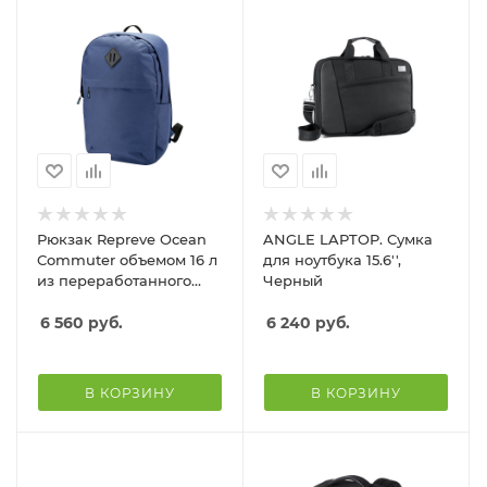
Рюкзак Repreve Ocean
ANGLE LAPTOP. Сумка
Commuter объемом 16 л
для ноутбука 15.6'',
из переработанного
Черный
пластика RP, темно-
синий
6 560
руб.
6 240
руб.
В КОРЗИНУ
В КОРЗИНУ