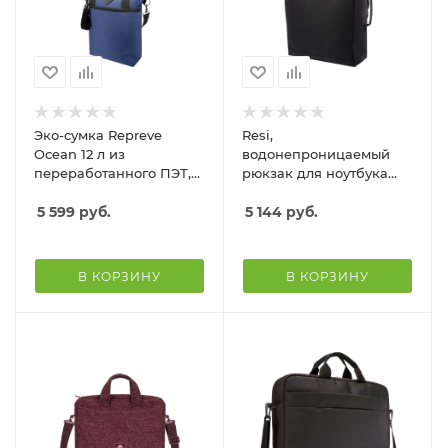
Эко-сумка Repreve
Resi,
Ocean 12 л из
водонепроницаемый
переработанного ПЭТ,
рюкзак для ноутбука
соответствующего
диагональю 15 дюймов
стандарту GRS, темно-
5 599
руб.
5 144
руб.
синий
В КОРЗИНУ
В КОРЗИНУ