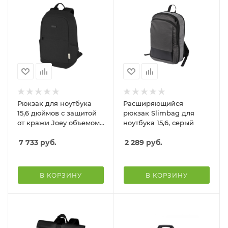
Рюкзак для ноутбука
Расширяющийся
15,6 дюймов с защитой
рюкзак Slimbag для
от кражи Joey объемом
ноутбука 15,6, серый
18 л из брезента,
переработанного по
7 733
руб.
2 289
руб.
стандарту GRS, черный
В КОРЗИНУ
В КОРЗИНУ