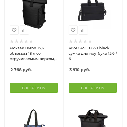
Рюкзак Byron 15,6
RIVACASE 8630 black
объемом 18 л со
сумка для ноутбука 15,6 /
скручиваемым верхом,
6
изготовленный из
переработанного ПЭТ
2 768
руб.
3 910
руб.
по стандарту GRS,
черный
В КОРЗИНУ
В КОРЗИНУ