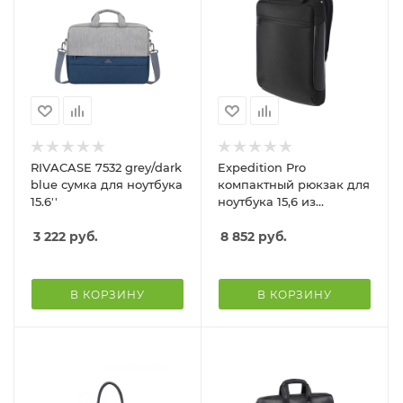
RIVACASE 7532 grey/dark
Expedition Pro
blue сумка для ноутбука
компактный рюкзак для
15.6''
ноутбука 15,6 из
переработанных
3 222
руб.
материалов, 12 л -
8 852
руб.
Черный
В КОРЗИНУ
В КОРЗИНУ