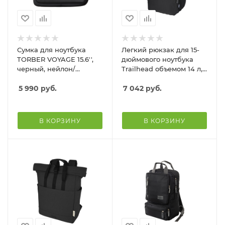
Сумка для ноутбука
Легкий рюкзак для 15-
TORBER VOYAGE 15.6'',
дюймового ноутбука
черный, нейлон/
Trailhead объемом 14 л,
микрофибра, 43 х 10 х 29
изготовленный из
см, 12л
5 990
руб.
переработанных
7 042
руб.
материалов по
стандарту GRS, серый
В КОРЗИНУ
В КОРЗИНУ