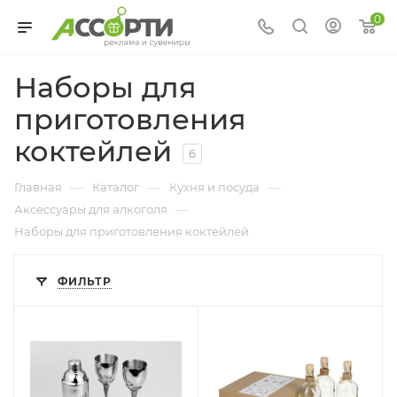
0
Наборы для
приготовления
коктейлей
6
—
—
—
Главная
Каталог
Кухня и посуда
—
Аксессуары для алкоголя
Наборы для приготовления коктейлей
ФИЛЬТР