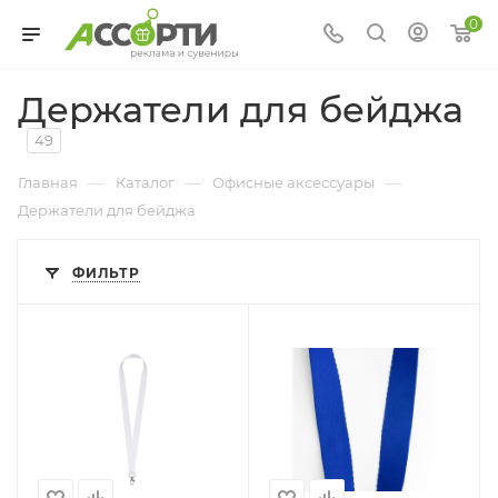
0
Держатели для бейджа
49
—
—
—
Главная
Каталог
Офисные аксессуары
Держатели для бейджа
ФИЛЬТР