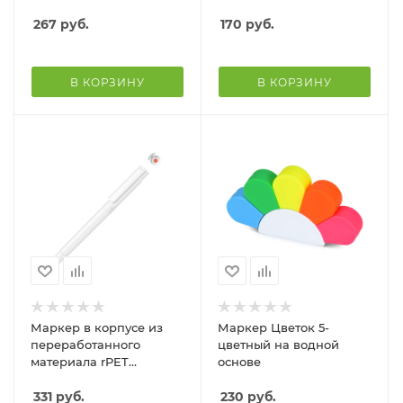
оранжевый
267
руб.
170
руб.
В КОРЗИНУ
В КОРЗИНУ
Маркер в корпусе из
Маркер Цветок 5-
переработанного
цветный на водной
материала rPET
основе
RECYCLED PET PEN PRO
LIQEO, белый с
331
руб.
230
руб.