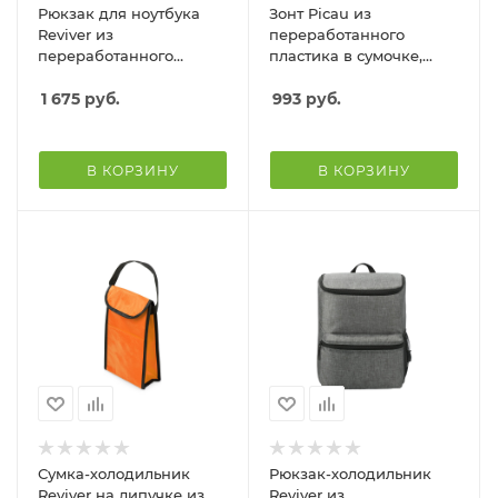
Рюкзак для ноутбука
Зонт Picau из
Reviver из
переработанного
переработанного
пластика в сумочке,
пластика, красный
зеленое яблоко
1 675
руб.
993
руб.
В КОРЗИНУ
В КОРЗИНУ
Сумка-холодильник
Рюкзак-холодильник
Reviver на липучке из
Reviver из