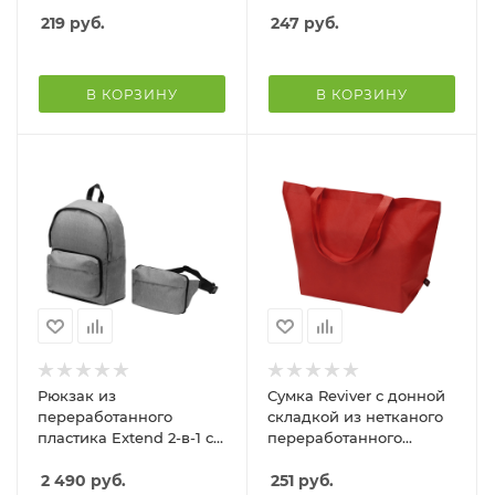
переработанного
материала RPET,
материала, зеленый
219
руб.
красный
247
руб.
В КОРЗИНУ
В КОРЗИНУ
Рюкзак из
Сумка Reviver с донной
переработанного
складкой из нетканого
пластика Extend 2-в-1 с
переработанного
поясной сумкой, серый
материала RPET,
2 490
руб.
красный
251
руб.