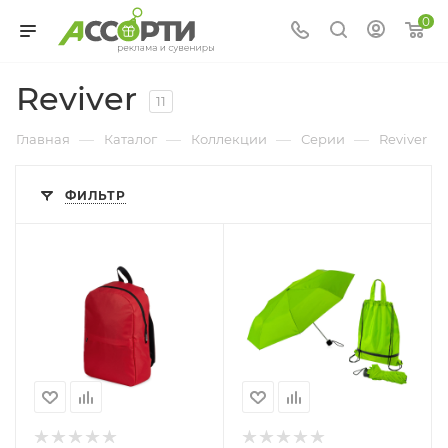
0
Reviver
11
—
—
—
—
Главная
Каталог
Коллекции
Серии
Reviver
ФИЛЬТР