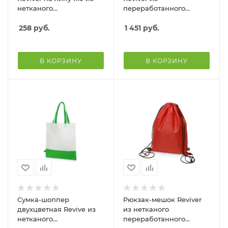
нетканого
переработанного
переработанного
пластика, серый
материала, оранжевый
258
руб.
1 451
руб.
В КОРЗИНУ
В КОРЗИНУ
Сумка-шоппер
Рюкзак-мешок Reviver
двухцветная Revive из
из нетканого
нетканого
переработанного