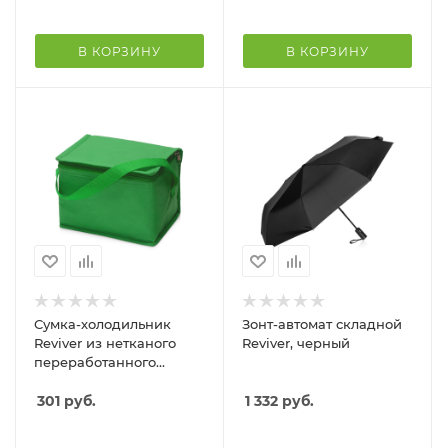
В КОРЗИНУ
В КОРЗИНУ
Сумка-холодильник
Зонт-автомат складной
Reviver из нетканого
Reviver, черный
переработанного
материала RPET,
зеленый
301
руб.
1 332
руб.