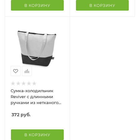
В КОРЗИНУ
В КОРЗИНУ
Сумка-холодильник
Reviver с длинными
ручками из нетканого
переработанного
материала RPET, белый/
372
руб.
черный
В КОРЗИНУ