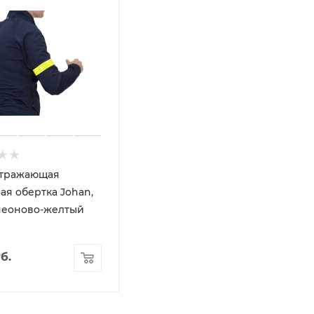
отражающая
ая обертка Johan,
 неоново-желтый
б.