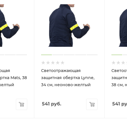
ющая
Светоотражающая
Свето
тка Mats, 38
защитная обертка Lynne,
защитн
желтый
34 см, неоново-желтый
38 см,
541
руб.
541
ру