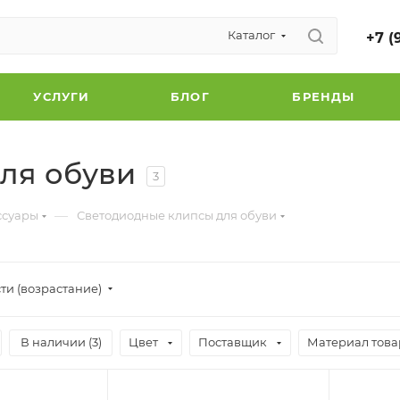
Каталог
+7 (
УСЛУГИ
БЛОГ
БРЕНДЫ
ля обуви
3
—
ссуары
Светодиодные клипсы для обуви
ти (возрастание)
В наличии (
3
)
Цвет
Поставщик
Материал това