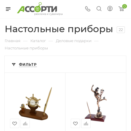
0
Настольные приборы
22
—
—
—
Главная
Каталог
Деловые подарки
Настольные приборы
ФИЛЬТР