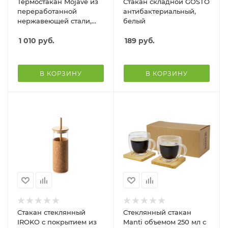
Термостакан Mojave из
Стакан складной GOSTO
переработанной
антибактериальный,
нержавеющей стали,
белый
сертифицированной по
стандарту RCS, объемом
1 010
руб.
189
руб.
300 мл - Черный
В КОРЗИНУ
В КОРЗИНУ
Стакан стеклянный
Стеклянный стакан
IROKO с покрытием из
Manti объемом 250 мл с