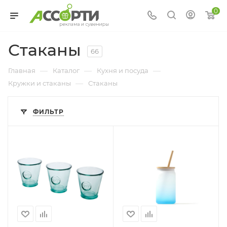
0
Стаканы
66
—
—
—
Главная
Каталог
Кухня и посуда
—
Кружки и стаканы
Стаканы
ФИЛЬТР