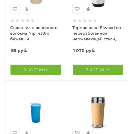
Стакан из пшеничного
Термостакан Elwood из
волокна Nip, 430ml,
переработанной
бежевый
нержавеющей стали,
410 мл - Серебристый/
89
руб.
Черный
1 070
руб.
В КОРЗИНУ
В КОРЗИНУ