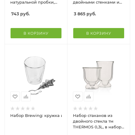
натуральной пробки,
двойными стенками и
450 мл, прозрачный/
подставкой из бамбука,
бежевый
743
руб.
2 шт. , natural
3 865
руб.
В КОРЗИНУ
В КОРЗИНУ
Набор Brewing: кружка и ситечко для чая
Набор стаканов из
двойного стекла тм
THERMOS 0,3L, в наборе
2 шт.