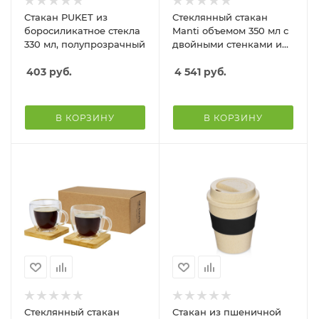
Стакан PUKET из
Стеклянный стакан
боросиликатное стекла
Manti объемом 350 мл с
330 мл, полупрозрачный
двойными стенками и
подставкой из бамбука,
403
руб.
2 шт. , natural
4 541
руб.
В КОРЗИНУ
В КОРЗИНУ
Стеклянный стакан
Стакан из пшеничной