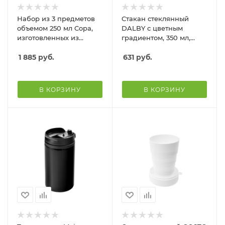
Набор из 3 предметов
Стакан стеклянный
объемом 250 мл Copa,
DALBY с цветным
изготовленных из
градиентом, 350 мл,
переработанного стекла
белый/королевский
1 885
руб.
синий
631
руб.
В КОРЗИНУ
В КОРЗИНУ