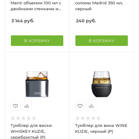
Manti объемом 100 мл с
соломы Madrid 350 мл,
двойными стенками и
черный
подставкой из бамбука,
2 шт. , natural
3 144
руб.
240
руб.
В КОРЗИНУ
В КОРЗИНУ
Тумблер для виски
Тумблер для вина WINE
WHISKEY KUZIE,
KUZIE, черный (P)
серебристый (P)