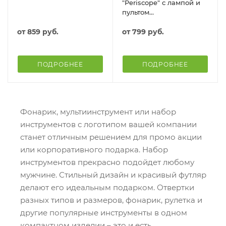
"Periscope" с лампой и
пультом
дистанционного
от
859 руб.
управления
от
799 руб.
ПОДРОБНЕЕ
ПОДРОБНЕЕ
Фонарик, мультиинструмент или набор
инструментов с логотипом вашей компании
станет отличным решением для промо акции
или корпоративного подарка. Набор
инструментов прекрасно подойдет любому
мужчине. Стильный дизайн и красивый футляр
делают его идеальным подарком. Отвертки
разных типов и размеров, фонарик, рулетка и
другие популярные инструменты в одном
компактном изделии – это и есть