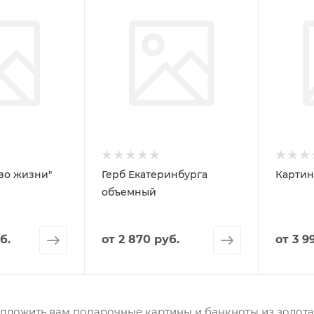
во жизни"
Герб Екатеринбурга
Картин
объемный
б.
от
2 870 руб.
от
3 9
дложить вам подарочные картины и банкноты из золота.