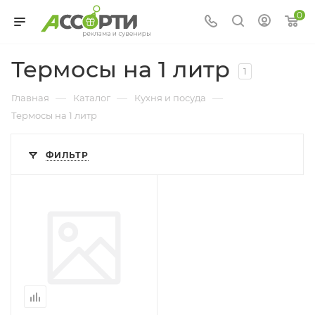
0
Термосы на 1 литр
1
—
—
—
Главная
Каталог
Кухня и посуда
Термосы на 1 литр
ФИЛЬТР