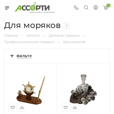
0
Для моряков
3
—
—
—
Главная
Каталог
Деловые подарки
—
Профессиональные подарки
Для моряков
ФИЛЬТР