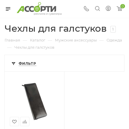
0
Чехлы для галстуков
1
—
—
—
Главная
Каталог
Мужские аксессуары
Одежда
—
Чехлы для галстуков
ФИЛЬТР