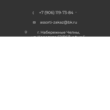
+7 (906) 119-73-84
assorti-zakaz@bk.ru
г. Набережные Челны,
ул. Королева 62/06/1, офис 6.
2010 - 2026 © «Ассорти» — Рекламное агентство полного
цикла
Разработано в