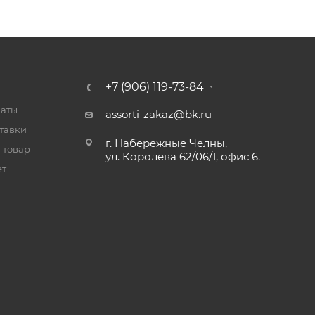
+7 (906) 119-73-84
латы
assorti-zakaz@bk.ru
тавки
г. Набережные Челны,
 товар
ул. Королева 62/06/1, офис 6.
ет