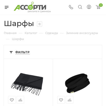
0
Шарфы
8
—
—
—
Главная
Каталог
Одежда
Зимние аксессуары
—
Шарфы
ФИЛЬТР