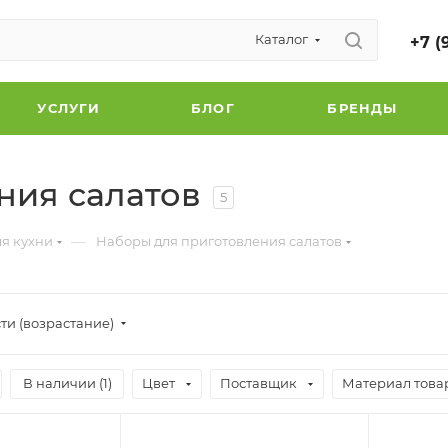
Каталог
+7 (
УСЛУГИ
БЛОГ
БРЕНДЫ
ния салатов
5
—
ля кухни
Наборы для приготовления салатов
ти (возрастание)
В наличии (
1
)
Цвет
Поставщик
Материал това