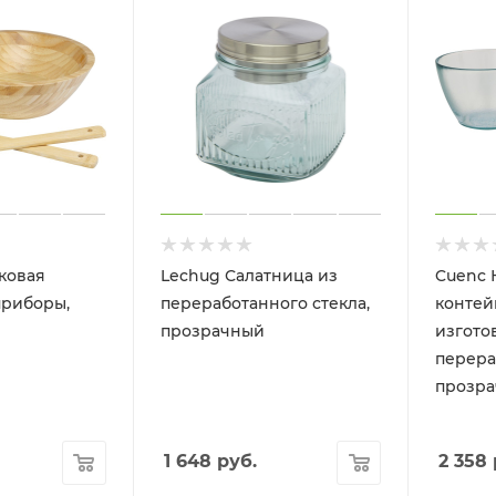
уковая
Lechug Салатница из
Cuenc 
приборы,
переработанного стекла,
контей
прозрачный
изгото
перера
прозр
1 648
руб.
2 358