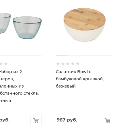
Набор из 2
Салатник Bowl с
неров,
бамбуковой крышкой,
вленных из
бежевый
ботанного стекла,
ачный
руб.
967
руб.