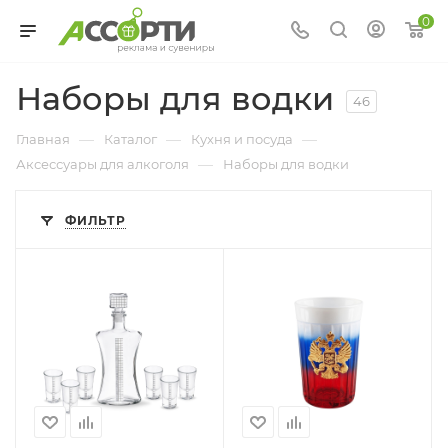
0
Наборы для водки
46
—
—
—
Главная
Каталог
Кухня и посуда
—
Аксессуары для алкоголя
Наборы для водки
ФИЛЬТР