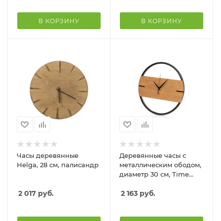
В КОРЗИНУ
В КОРЗИНУ
Часы деревянные
Деревянные часы с
Helga, 28 см, палисандр
металлическим ободом,
диаметр 30 см, Time
Wheel горизонтальные,
2 017
руб.
натуральный/черн
2 163
руб.