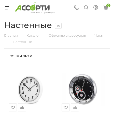
0
Настенные
15
—
—
—
Главная
Каталог
Офисные аксессуары
Часы
—
Настенные
ФИЛЬТР