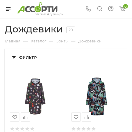
0
Дождевики
20
—
—
—
Главная
Каталог
Зонты
Дождевики
ФИЛЬТР