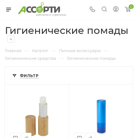
0
Гигиенические помады
4
—
—
—
Главная
Каталог
Личные аксессуары
—
Гигиенические средства
Гигиенические помады
ФИЛЬТР