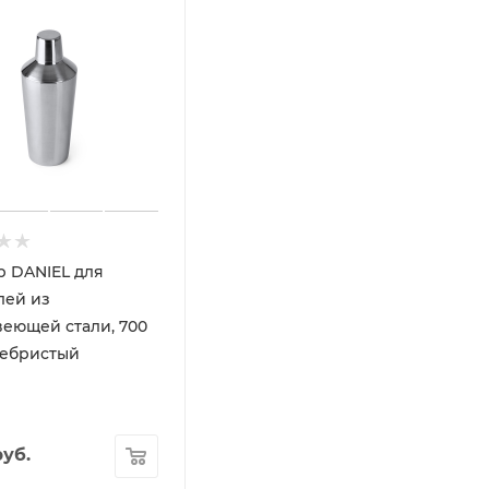
 DANIEL для
лей из
еющей стали, 700
ребристый
уб.