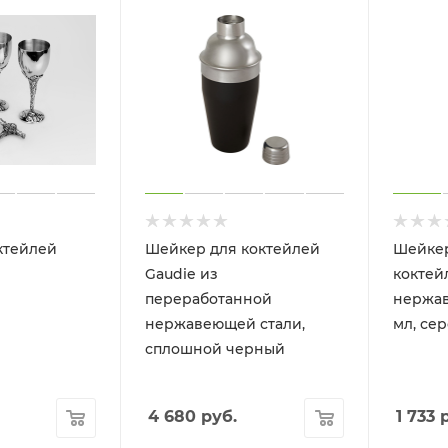
ктейлей
Шейкер для коктейлей
Шейкер
Gaudie из
коктей
переработанной
нержав
нержавеющей стали,
мл, се
сплошной черный
4 680
руб.
1 733
р