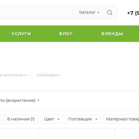
Каталог
+7 (
УСЛУГИ
БЛОГ
БРЕНДЫ
—
я алкоголя
Шейкеры
ти (возрастание)
В наличии (
1
)
Цвет
Поставщик
Материал това