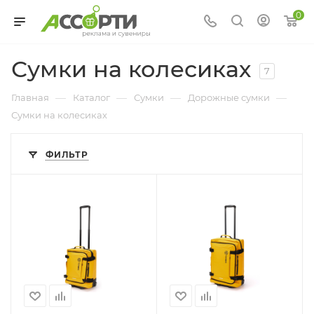
0
Сумки на колесиках
7
—
—
—
—
Главная
Каталог
Сумки
Дорожные сумки
Сумки на колесиках
ФИЛЬТР