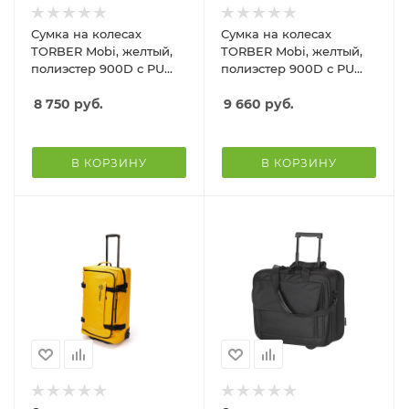
Сумка на колесах
Сумка на колесах
TORBER Mobi, желтый,
TORBER Mobi, желтый,
полиэстер 900D с PU
полиэстер 900D с PU
покрытием, 47 х 34 х 21,5
покрытием, 60 х 38 х 25,5
см, 32 л
8 750
руб.
см, 57 л
9 660
руб.
В КОРЗИНУ
В КОРЗИНУ