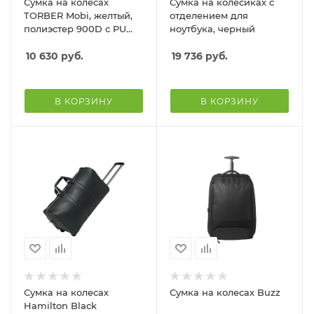
Сумка на колесах
Сумка на колесиках с
TORBER Mobi, желтый,
отделением для
полиэстер 900D с PU
ноутбука, черный
покрытием, 70 х 41 х 28,5
см, 81 л
10 630
руб.
19 736
руб.
В КОРЗИНУ
В КОРЗИНУ
Сумка на колесах
Сумка на колесах Buzz
Hamilton Black