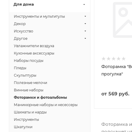
Для дома
Инструменты и мультитулы
Декор
Искусство
Другое
Увлажнители воздуха
Кухонные аксессуары
Наборы посуды
Фоторамка "
Пледы
прогулка"
Скульптуры
Полезные мелочи
Винные наборы
от
569 руб.
Фоторамки и фотоальбомы
Маникюрные наборы и несессеры
Шахматы и нарды
Инструменты
Фоторамка и
Шкатулки
подскажет на