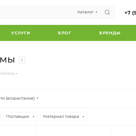
Каталог
+7 (
УСЛУГИ
БЛОГ
БРЕНДЫ
омы
5
льбомы
ти (возрастание)
Поставщик
Материал товара