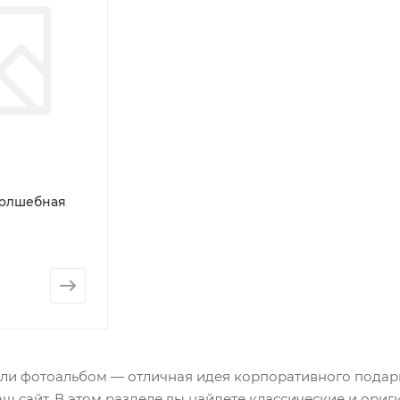
Волшебная
ли фотоальбом — отличная идея корпоративного подарк
ш сайт. В этом разделе вы найдете классические и ори