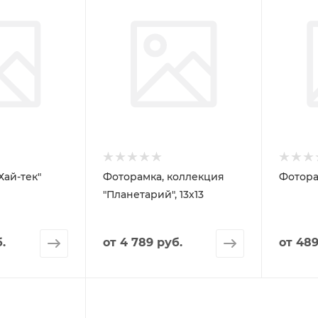
Хай-тек"
Фоторамка, коллекция
Фотора
"Планетарий", 13х13
.
от
4 789 руб.
от
489