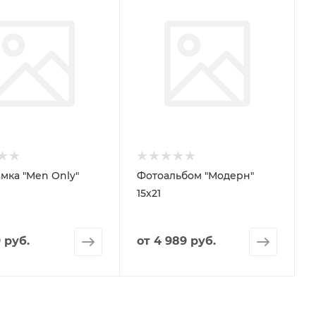
мка "Men Only"
Фотоальбом "Модерн"
15х21
 руб.
от
4 989 руб.