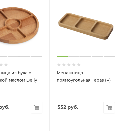
ица из бука с
Менажница
кой маслом Delly
прямоугольная Tapas (P)
руб.
552
руб.