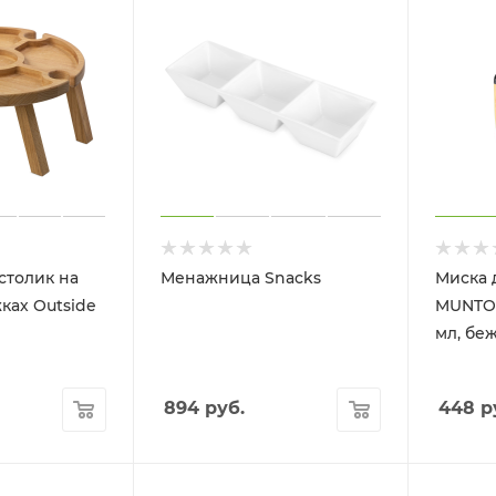
столик на
Менажница Snacks
Миска 
ках Outside
MUNTOK
мл, бе
894
руб.
448
р