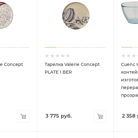
ie Concept
Тарелка Valerie Concept
Cuenc 
PLATE 1 BER
контей
изгото
перера
прозр
3 775
руб.
2 358