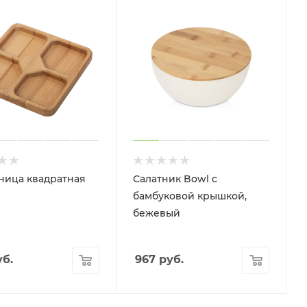
ица квадратная
Салатник Bowl с
бамбуковой крышкой,
бежевый
б.
967
руб.