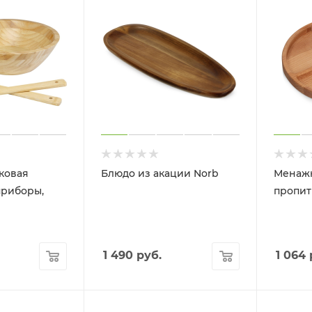
уковая
Блюдо из акации Norb
Менажн
приборы,
пропит
1 490
руб.
1 064