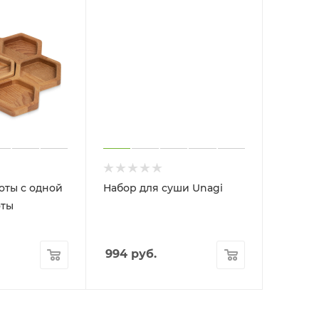
оты с одной
Набор для суши Unagi
оты
994
руб.