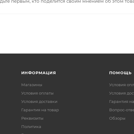
дьте первым, кто поделится своим мнением об этом тов
ИНФОРМАЦИЯ
ПОМОЩЬ
Магазины
Условия оп
Условия оплаты
Условия дос
Условия доставки
Гарантия на
Гарантия на товар
Вопрос-отв
Реквизиты
Обзоры
Политика