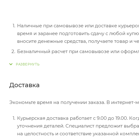
Наличные при самовывозе или доставке курьером.
время и заранее подготовить сдачу с любой ку
вносите денежные средства, получаете товар и че
Безналичный расчет при самовывозе или оформле
оплатить покупку, система перенаправит вас на с
действия и имя держателя.
Электронные системы при онлайн-заказе: PayPal
Доставка
перенаправит вас на страницу платежного серви
Экономьте время на получении заказа. В интернет-м
Курьерская доставка работает с 9.00 до 19.00. Ко
уточнения деталей. Специалист предложит выбра
на целостность и соответствие указанной компле