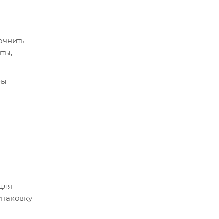
очнить
ты,
бы
срок
истема
 для
упаковку