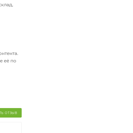
склад,
ер.
оплатить
о
онтента.
й и его
е её по
ТЬ ОТЗЫВ