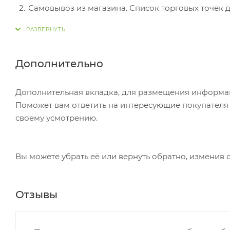
Самовывоз из магазина. Список торговых точек дл
вам придет уведомление. Для получения заказа о
Постамат. Когда заказ поступит на точку, на ваш
в терминале постамата. Срок хранения — 3 дня.
Дополнительно
Почтовая доставка через почту России. Когда за
посылке. Перед оплатой вы можете оценить состо
Дополнительная вкладка, для размещения информаци
самостоятельно вы можете только после оплаты з
Поможет вам ответить на интересующие покупателя в
стоимость не должна превышать 100 000 р.
своему усмотрению.
Вы можете убрать её или вернуть обратно, изменив 
Отзывы