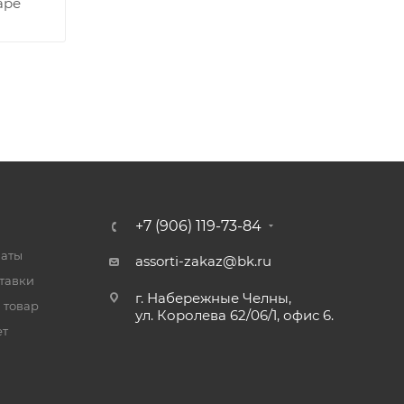
аре
+7 (906) 119-73-84
латы
assorti-zakaz@bk.ru
тавки
г. Набережные Челны,
 товар
ул. Королева 62/06/1, офис 6.
ет