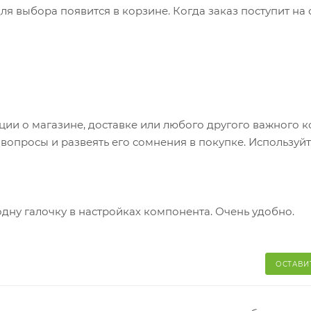
я выбора появится в корзине. Когда заказ поступит на 
братитесь к сотруднику в кассовой зоне и назовите ном
 телефон или e-mail придет уникальный код. Заказ нужно 
каз придет в отделение, на ваш адрес придет извещение 
яние коробки: вес, целостность. Вскрывать коробку
и о магазине, доставке или любого другого важного к
аказа. Один заказ может содержать не больше 10 позици
опросы и развеять его сомнения в покупке. Используйт
одну галочку в настройках компонента. Очень удобно.
ОСТАВИ