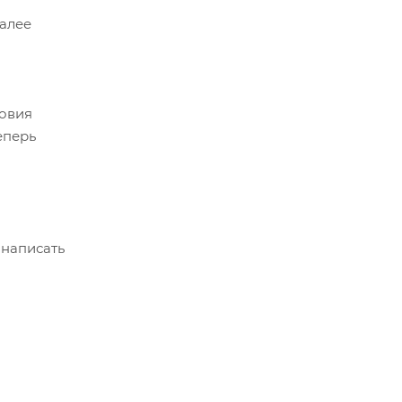
Далее
ловия
еперь
 написать