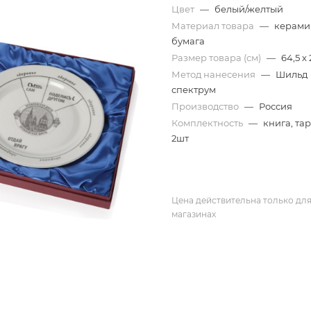
Цвет
—
белый/желтый
Материал товара
—
керами
бумага
Размер товара (см)
—
64,5 х 
Метод нанесения
—
Шильд
спектрум
Производство
—
Россия
Комплектность
—
книга, та
2шт
Цена действительна только для
магазинах