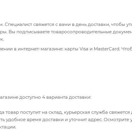
 Специалист свяжется с вами в день доставки, чтобы ут
пюры. Вы подписываете товаросопроводительные докумен
к.
нии в интернет-магазине: карты Visa и MasterCard. Что
ервер системы ASSIST. Здесь нужно ввести номер карты, 
, WebMoney и Яндекс.Деньги. Для совершения покупки с
са. Здесь необходимо заполнить форму по инструкции.
агазине доступно 4 варианта доставки:
гда товар поступит на склад, курьерская служба свяжется
ть удобное время доставки и уточнит адрес. Осмотрите 
ктации.