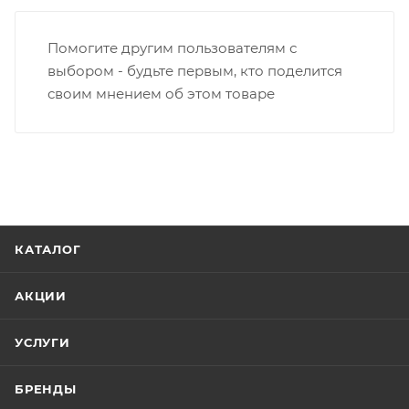
только после оплаты заказа. Один заказ может
содержать не больше 10 позиций и его стоимость
Помогите другим пользователям с
не должна превышать 100 000 р.
выбором - будьте первым, кто поделится
своим мнением об этом товаре
КАТАЛОГ
АКЦИИ
УСЛУГИ
БРЕНДЫ