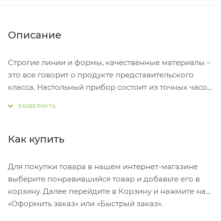
Описание
Строгие линии и формы, качественные материалы –
это все говорит о продукте представительского
класса. Настольный прибор состоит из точных часов,
модели глобуса и двух ручек на подставке. На
корпус прибора можно нанести гравировку.
Гравировка (оптоволоконный лазер) (Без чернения)
на данный товар осуществляется бесплатно.
Как купить
Оплачивается только настройка оборудования в
размере 1100 рублей на весь тираж.
Для покупки товара в нашем интернет-магазине
выберите понравившийся товар и добавьте его в
корзину. Далее перейдите в Корзину и нажмите на
«Оформить заказ» или «Быстрый заказ».