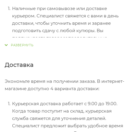
Наличные при самовывозе или доставке
курьером. Специалист свяжется с вами в день
доставки, чтобы уточнить время и заранее
подготовить сдачу с любой купюры. Вы
подписываете товаросопроводительные
документы, вносите денежные средства,
получаете товар и чек.
Безналичный расчет при самовывозе или
Доставка
оформлении в интернет-магазине: карты Visa и
MasterCard. Чтобы оплатить покупку, система
Экономьте время на получении заказа. В интернет-
перенаправит вас на сервер системы ASSIST.
магазине доступно 4 варианта доставки:
Здесь нужно ввести номер карты, срок действия
и имя держателя.
Курьерская доставка работает с 9.00 до 19.00.
Электронные системы при онлайн-заказе:
Когда товар поступит на склад, курьерская
PayPal, WebMoney и Яндекс.Деньги. Для
служба свяжется для уточнения деталей.
совершения покупки система перенаправит вас
Специалист предложит выбрать удобное время
на страницу платежного сервиса. Здесь