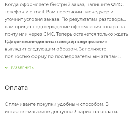
Когда оформляете быстрый заказ, напишите ФИО,
телефон и e-mail. Вам перезвонит менеджер и
уточнит условия заказа. По результатам разговора
вам придет подтверждение оформления товара на
почту или через СМС. Теперь останется только ждать
Оформление заказа в стандартном режиме
доставки и радоваться новой покупке.
выглядит следующим образом. Заполняете
полностью форму по последовательным этапам:
адрес, способ доставки, оплаты, данные о себе.
Советуем в комментарии к заказу написать
информацию, которая поможет курьеру вас найти.
Нажмите кнопку «Оформить заказ».
Оплата
Оплачивайте покупки удобным способом. В
интернет-магазине доступно 3 варианта оплаты: