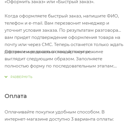
«Оформить заказ» или «Быстрый заказ».
Когда оформляете быстрый заказ, напишите ФИО,
телефон и e-mail. Вам перезвонит менеджер и
уточнит условия заказа. По результатам разговора
вам придет подтверждение оформления товара на
почту или через СМС. Теперь останется только ждать
Оформление заказа в стандартном режиме
доставки и радоваться новой покупке.
выглядит следующим образом. Заполняете
полностью форму по последовательным этапам:
адрес, способ доставки, оплаты, данные о себе.
Советуем в комментарии к заказу написать
информацию, которая поможет курьеру вас найти.
Нажмите кнопку «Оформить заказ».
Оплата
Оплачивайте покупки удобным способом. В
интернет-магазине доступно 3 варианта оплаты: