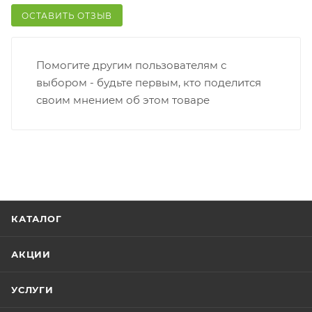
Вскрывать коробку самостоятельно вы можете
ОСТАВИТЬ ОТЗЫВ
только после оплаты заказа. Один заказ может
содержать не больше 10 позиций и его стоимость
Помогите другим пользователям с
не должна превышать 100 000 р.
выбором - будьте первым, кто поделится
своим мнением об этом товаре
КАТАЛОГ
АКЦИИ
УСЛУГИ