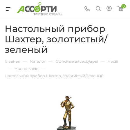
0
Настольный прибор
Шахтер, золотистый/
зеленый
—
—
—
Главная
Каталог
Офисные аксессуары
Часы
—
—
Настольные
Настольный прибор Шахтер, золотистый/зеленый