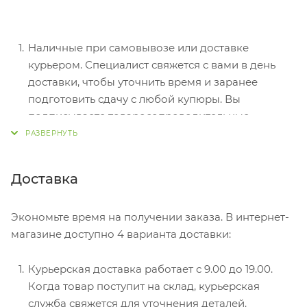
Наличные при самовывозе или доставке
курьером. Специалист свяжется с вами в день
доставки, чтобы уточнить время и заранее
подготовить сдачу с любой купюры. Вы
подписываете товаросопроводительные
документы, вносите денежные средства,
получаете товар и чек.
Безналичный расчет при самовывозе или
Доставка
оформлении в интернет-магазине: карты Visa и
MasterCard. Чтобы оплатить покупку, система
Экономьте время на получении заказа. В интернет-
перенаправит вас на сервер системы ASSIST.
магазине доступно 4 варианта доставки:
Здесь нужно ввести номер карты, срок действия
и имя держателя.
Курьерская доставка работает с 9.00 до 19.00.
Электронные системы при онлайн-заказе:
Когда товар поступит на склад, курьерская
PayPal, WebMoney и Яндекс.Деньги. Для
служба свяжется для уточнения деталей.