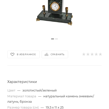
В ИЗБРАННОЕ
СРАВНИТЬ
Характеристики
Цвет
—
золотистый/зеленый
Материал товара
—
натуральный камень змеевик/
латунь, бронза
Размер товара (см)
—
19,5 х 11 х 25