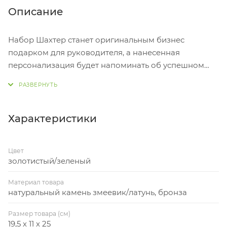
Описание
Набор Шахтер станет оригинальным бизнес
подарком для руководителя, а нанесенная
персонализация будет напоминать об успешном
партнерстве. Оригинальный настольный прибор с
часами станет украшением рабочего места.
Настольный прибор из натурального камня-
змеевик. Фигура изготовлена из
Характеристики
высококачественной латуни с бронзовым
покрытием. Шильд спектрум (Шильд спектрум) на
Цвет
данный товар осуществляется бесплатно.
золотистый/зеленый
Оплачивается только настройка оборудования в
размере 1100 рублей на весь тираж.
Материал товара
натуральный камень змеевик/латунь, бронза
Размер товара (см)
19,5 х 11 х 25