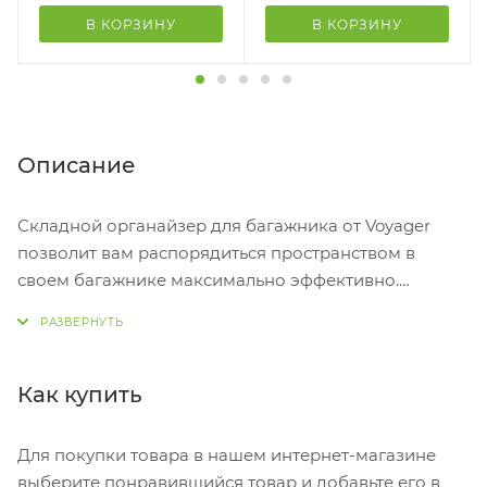
В КОРЗИНУ
В КОРЗИНУ
Описание
Складной органайзер для багажника от Voyager
позволит вам распорядиться пространством в
своем багажнике максимально эффективно.
Органайзер имеет три больших отделения, одно из
которых – на молнии и может использоваться как
сумка-холодильник. Это отделение позволяет
сохранять температуру внутри отсека благодаря
Как купить
использованию специального термоизолирующего
материала. Также органайзер имеет два боковых
Для покупки товара в нашем интернет-магазине
кармана – сетчатый и непрозрачный, которыми
выберите понравившийся товар и добавьте его в