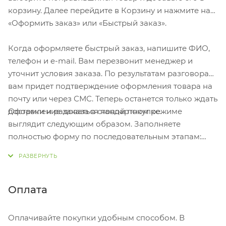
можно воспользоваться даже в сложенном
корзину. Далее перейдите в Корзину и нажмите на
состоянии.
«Оформить заказ» или «Быстрый заказ».
- Компактен в сложенном виде.
Когда оформляете быстрый заказ, напишите ФИО,
- Фиксируется при помощи липучек.
телефон и e-mail. Вам перезвонит менеджер и
- Отделение на молнии с термоизоляцией сохранит
уточнит условия заказа. По результатам разговора
температуру вашей еды или напитков.
вам придет подтверждение оформления товара на
- Каждое из трех отделений можно сложить,
почту или через СМС. Теперь останется только ждать
пользуясь при этом остальными.
Оформление заказа в стандартном режиме
доставки и радоваться новой покупке.
- удобные ручки для переноски, укрепленные
выглядит следующим образом. Заполняете
пластиком, позволяют переносить органайзер
полностью форму по последовательным этапам:
полностью наполненным. Термотрансфер (1 цвет
адрес, способ доставки, оплаты, данные о себе.
(цветные изделия)) на данный товар осуществляется
Советуем в комментарии к заказу написать
бесплатно. Оплачивается только настройка
информацию, которая поможет курьеру вас найти.
оборудования в размере 10000 рублей на весь
Нажмите кнопку «Оформить заказ».
Оплата
тираж.
Оплачивайте покупки удобным способом. В