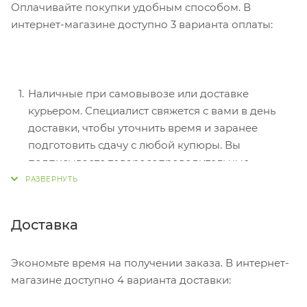
Оплачивайте покупки удобным способом. В
интернет-магазине доступно 3 варианта оплаты:
Наличные при самовывозе или доставке
курьером. Специалист свяжется с вами в день
доставки, чтобы уточнить время и заранее
подготовить сдачу с любой купюры. Вы
подписываете товаросопроводительные
документы, вносите денежные средства,
получаете товар и чек.
Безналичный расчет при самовывозе или
Доставка
оформлении в интернет-магазине: карты Visa и
MasterCard. Чтобы оплатить покупку, система
Экономьте время на получении заказа. В интернет-
перенаправит вас на сервер системы ASSIST.
магазине доступно 4 варианта доставки:
Здесь нужно ввести номер карты, срок действия
и имя держателя.