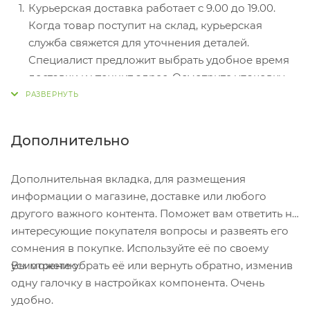
Курьерская доставка работает с 9.00 до 19.00.
Электронные системы при онлайн-заказе:
Когда товар поступит на склад, курьерская
PayPal, WebMoney и Яндекс.Деньги. Для
служба свяжется для уточнения деталей.
совершения покупки система перенаправит вас
Специалист предложит выбрать удобное время
на страницу платежного сервиса. Здесь
доставки и уточнит адрес. Осмотрите упаковку
необходимо заполнить форму по инструкции.
на целостность и соответствие указанной
комплектации.
Самовывоз из магазина. Список торговых точек
Дополнительно
для выбора появится в корзине. Когда заказ
поступит на склад, вам придет уведомление. Для
Дополнительная вкладка, для размещения
получения заказа обратитесь к сотруднику в
информации о магазине, доставке или любого
кассовой зоне и назовите номер.
другого важного контента. Поможет вам ответить на
Постамат. Когда заказ поступит на точку, на ваш
интересующие покупателя вопросы и развеять его
телефон или e-mail придет уникальный код.
сомнения в покупке. Используйте её по своему
Заказ нужно оплатить в терминале постамата.
Вы можете убрать её или вернуть обратно, изменив
усмотрению.
Срок хранения — 3 дня.
одну галочку в настройках компонента. Очень
удобно.
Почтовая доставка через почту России. Когда