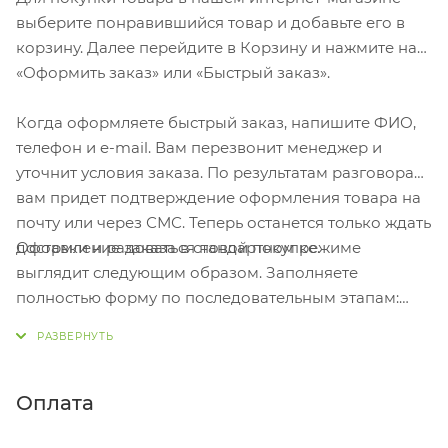
выберите понравившийся товар и добавьте его в
корзину. Далее перейдите в Корзину и нажмите на
«Оформить заказ» или «Быстрый заказ».
Когда оформляете быстрый заказ, напишите ФИО,
телефон и e-mail. Вам перезвонит менеджер и
уточнит условия заказа. По результатам разговора
вам придет подтверждение оформления товара на
почту или через СМС. Теперь останется только ждать
Оформление заказа в стандартном режиме
доставки и радоваться новой покупке.
выглядит следующим образом. Заполняете
полностью форму по последовательным этапам:
адрес, способ доставки, оплаты, данные о себе.
Советуем в комментарии к заказу написать
информацию, которая поможет курьеру вас найти.
Нажмите кнопку «Оформить заказ».
Оплата