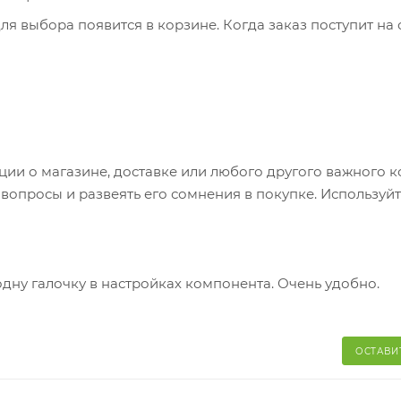
я выбора появится в корзине. Когда заказ поступит на 
братитесь к сотруднику в кассовой зоне и назовите ном
 телефон или e-mail придет уникальный код. Заказ нужно 
каз придет в отделение, на ваш адрес придет извещение 
яние коробки: вес, целостность. Вскрывать коробку
и о магазине, доставке или любого другого важного к
аказа. Один заказ может содержать не больше 10 позици
опросы и развеять его сомнения в покупке. Используйт
одну галочку в настройках компонента. Очень удобно.
ОСТАВИ