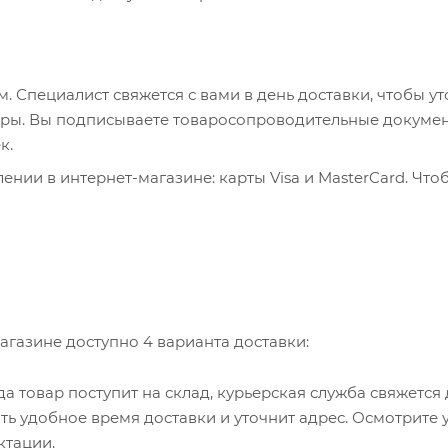
 Специалист свяжется с вами в день доставки, чтобы ут
пюры. Вы подписываете товаросопроводительные докумен
к.
нии в интернет-магазине: карты Visa и MasterCard. Что
ервер системы ASSIST. Здесь нужно ввести номер карты, 
, WebMoney и Яндекс.Деньги. Для совершения покупки с
са. Здесь необходимо заполнить форму по инструкции.
агазине доступно 4 варианта доставки:
гда товар поступит на склад, курьерская служба свяжется
ть удобное время доставки и уточнит адрес. Осмотрите 
ктации.