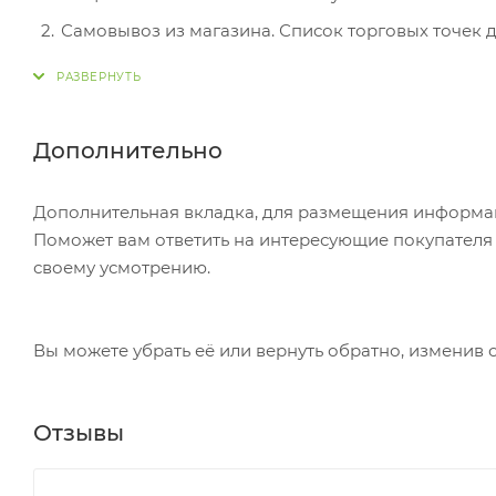
Самовывоз из магазина. Список торговых точек дл
вам придет уведомление. Для получения заказа о
Постамат. Когда заказ поступит на точку, на ваш
в терминале постамата. Срок хранения — 3 дня.
Дополнительно
Почтовая доставка через почту России. Когда за
посылке. Перед оплатой вы можете оценить состо
Дополнительная вкладка, для размещения информаци
самостоятельно вы можете только после оплаты з
Поможет вам ответить на интересующие покупателя в
стоимость не должна превышать 100 000 р.
своему усмотрению.
Вы можете убрать её или вернуть обратно, изменив 
Отзывы