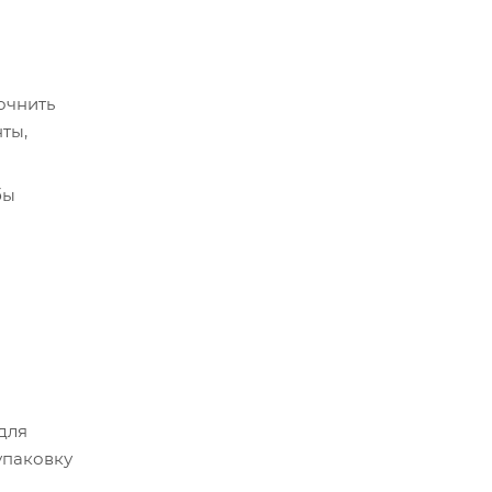
очнить
ты,
бы
срок
истема
 для
упаковку