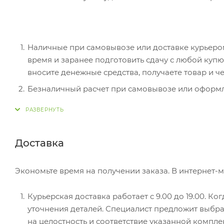
Наличные при самовывозе или доставке курьером.
время и заранее подготовить сдачу с любой ку
вносите денежные средства, получаете товар и че
Безналичный расчет при самовывозе или оформле
оплатить покупку, система перенаправит вас на с
действия и имя держателя.
Электронные системы при онлайн-заказе: PayPal
Доставка
перенаправит вас на страницу платежного серви
Экономьте время на получении заказа. В интернет-м
Курьерская доставка работает с 9.00 до 19.00. Ко
уточнения деталей. Специалист предложит выбра
на целостность и соответствие указанной компле