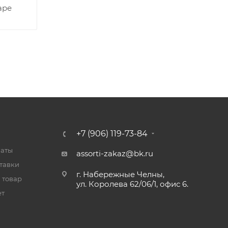
аре
+7 (906) 119-73-84
латы
assorti-zakaz@bk.ru
тавки
г. Набережные Челны,
 товар
ул. Королева 62/06/1, офис 6.
ет