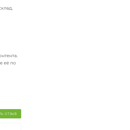
склад,
ер.
оплатить
о
онтента.
й и его
е её по
ТЬ ОТЗЫВ