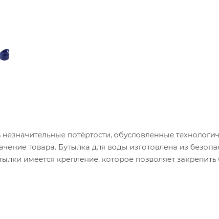
ь незначительные потёртости, обусловленные технологи
ачение товара. Бутылка для воды изготовлена из безопа
итков температурой не более 40 градусов. Крышка герметично закручивае