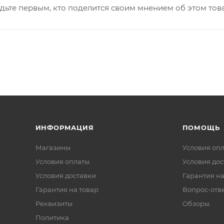
дьте первым, кто поделится своим мнением об этом тов
ИНФОРМАЦИЯ
ПОМОЩЬ
Магазины
Условия оп
Условия оплаты
Условия дос
Условия доставки
Гарантия на
Гарантия на товар
Вопрос-отв
Реквизиты
Обзоры
Политика