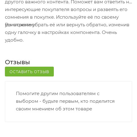
другого важного контента. Поможет вам ответить на
Постамат. Когда заказ поступит на точку, на ваш
интересующие покупателя вопросы и развеять его
телефон или e-mail придет уникальный код.
сомнения в покупке. Используйте её по своему
Заказ нужно оплатить в терминале постамата.
Вы можете убрать её или вернуть обратно, изменив
усмотрению.
Срок хранения — 3 дня.
одну галочку в настройках компонента. Очень
удобно.
Почтовая доставка через почту России. Когда
заказ придет в отделение, на ваш адрес придет
извещение о посылке. Перед оплатой вы можете
Отзывы
оценить состояние коробки: вес, целостность.
Вскрывать коробку самостоятельно вы можете
ОСТАВИТЬ ОТЗЫВ
только после оплаты заказа. Один заказ может
содержать не больше 10 позиций и его стоимость
Помогите другим пользователям с
не должна превышать 100 000 р.
выбором - будьте первым, кто поделится
своим мнением об этом товаре