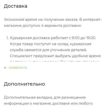
Безналичный расчет при самовывозе или
Доставка
оформлении в интернет-магазине: карты Visa и
MasterCard. Чтобы оплатить покупку, система
Экономьте время на получении заказа. В интернет-
перенаправит вас на сервер системы ASSIST.
магазине доступно 4 варианта доставки:
Здесь нужно ввести номер карты, срок действия
и имя держателя.
Курьерская доставка работает с 9.00 до 19.00.
Электронные системы при онлайн-заказе:
Когда товар поступит на склад, курьерская
PayPal, WebMoney и Яндекс.Деньги. Для
служба свяжется для уточнения деталей.
совершения покупки система перенаправит вас
Специалист предложит выбрать удобное время
на страницу платежного сервиса. Здесь
доставки и уточнит адрес. Осмотрите упаковку
необходимо заполнить форму по инструкции.
на целостность и соответствие указанной
комплектации.
Самовывоз из магазина. Список торговых точек
Дополнительно
для выбора появится в корзине. Когда заказ
поступит на склад, вам придет уведомление. Для
Дополнительная вкладка, для размещения
получения заказа обратитесь к сотруднику в
информации о магазине, доставке или любого
кассовой зоне и назовите номер.