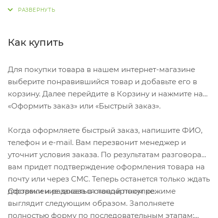
влияющие на качество и прямое назначение товара.
Корпус бутылки изготовлен из безопасного
пищевого пластика. Крышка из нержавеющей стали
со шнурком для удобства переноски или крепления.
Как купить
Пластиковая цветная бутылка с металлической
крышкой. Для напитков температурой не более 40
Для покупки товара в нашем интернет-магазине
градусов. Крышка герметично закручивается.
выберите понравившийся товар и добавьте его в
Крышка дополнена съемной петелькой для
корзину. Далее перейдите в Корзину и нажмите на
удобства переноски.
«Оформить заказ» или «Быстрый заказ».
Когда оформляете быстрый заказ, напишите ФИО,
телефон и e-mail. Вам перезвонит менеджер и
уточнит условия заказа. По результатам разговора
вам придет подтверждение оформления товара на
почту или через СМС. Теперь останется только ждать
Оформление заказа в стандартном режиме
доставки и радоваться новой покупке.
выглядит следующим образом. Заполняете
полностью форму по последовательным этапам: