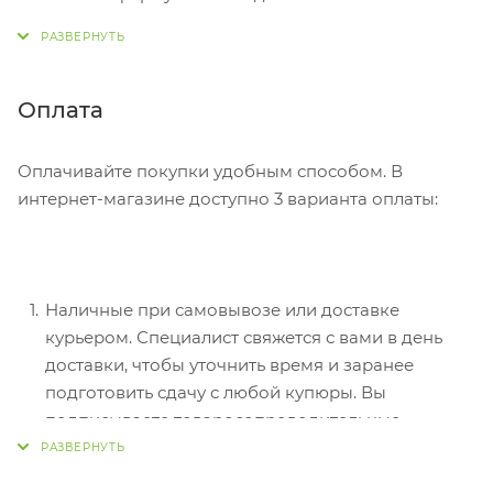
адрес, способ доставки, оплаты, данные о себе.
Советуем в комментарии к заказу написать
информацию, которая поможет курьеру вас найти.
Нажмите кнопку «Оформить заказ».
Оплата
Оплачивайте покупки удобным способом. В
интернет-магазине доступно 3 варианта оплаты:
Наличные при самовывозе или доставке
курьером. Специалист свяжется с вами в день
доставки, чтобы уточнить время и заранее
подготовить сдачу с любой купюры. Вы
подписываете товаросопроводительные
документы, вносите денежные средства,
получаете товар и чек.