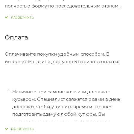
полностью форму по последовательным этапам:
адрес, способ доставки, оплаты, данные о себе.
Советуем в комментарии к заказу написать
информацию, которая поможет курьеру вас найти.
Нажмите кнопку «Оформить заказ».
Оплата
Оплачивайте покупки удобным способом. В
интернет-магазине доступно 3 варианта оплаты:
Наличные при самовывозе или доставке
курьером. Специалист свяжется с вами в день
доставки, чтобы уточнить время и заранее
подготовить сдачу с любой купюры. Вы
подписываете товаросопроводительные
документы, вносите денежные средства,