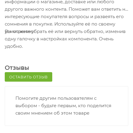
информации о магазине, доставке или любого
кассовой зоне и назовите номер.
другого важного контента. Поможет вам ответить на
Постамат. Когда заказ поступит на точку, на ваш
интересующие покупателя вопросы и развеять его
телефон или e-mail придет уникальный код.
сомнения в покупке. Используйте её по своему
Заказ нужно оплатить в терминале постамата.
Вы можете убрать её или вернуть обратно, изменив
усмотрению.
Срок хранения — 3 дня.
одну галочку в настройках компонента. Очень
удобно.
Почтовая доставка через почту России. Когда
заказ придет в отделение, на ваш адрес придет
извещение о посылке. Перед оплатой вы можете
Отзывы
оценить состояние коробки: вес, целостность.
Вскрывать коробку самостоятельно вы можете
ОСТАВИТЬ ОТЗЫВ
только после оплаты заказа. Один заказ может
содержать не больше 10 позиций и его стоимость
Помогите другим пользователям с
не должна превышать 100 000 р.
выбором - будьте первым, кто поделится
своим мнением об этом товаре