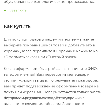
обусловленные технологическим процессом, не
влияющие на качество и прямое назначение товара.
Корпус бутылки изготовлен из безопасного
пищевого пластика. Крышка из нержавеющей стали
со шнурком для удобства переноски или крепления.
Как купить
Пластиковая цветная бутылка с металлической
крышкой. Для напитков температурой не более 40
Для покупки товара в нашем интернет-магазине
градусов. Крышка герметично закручивается.
выберите понравившийся товар и добавьте его в
Крышка дополнена съемной петелькой для
корзину. Далее перейдите в Корзину и нажмите на
удобства переноски.
«Оформить заказ» или «Быстрый заказ».
Когда оформляете быстрый заказ, напишите ФИО,
телефон и e-mail. Вам перезвонит менеджер и
уточнит условия заказа. По результатам разговора
вам придет подтверждение оформления товара на
почту или через СМС. Теперь останется только ждать
Оформление заказа в стандартном режиме
доставки и радоваться новой покупке.
выглядит следующим образом. Заполняете