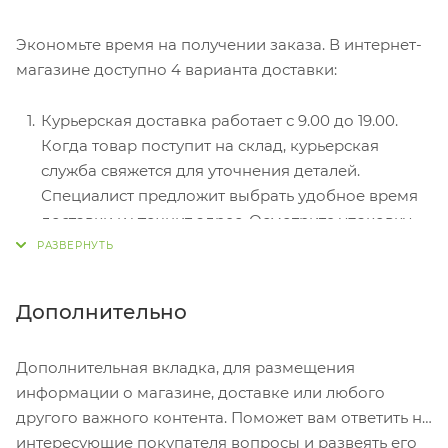
оформлении в интернет-магазине: карты Visa и
MasterCard. Чтобы оплатить покупку, система
Экономьте время на получении заказа. В интернет-
перенаправит вас на сервер системы ASSIST.
магазине доступно 4 варианта доставки:
Здесь нужно ввести номер карты, срок действия
и имя держателя.
Курьерская доставка работает с 9.00 до 19.00.
Электронные системы при онлайн-заказе:
Когда товар поступит на склад, курьерская
PayPal, WebMoney и Яндекс.Деньги. Для
служба свяжется для уточнения деталей.
совершения покупки система перенаправит вас
Специалист предложит выбрать удобное время
на страницу платежного сервиса. Здесь
доставки и уточнит адрес. Осмотрите упаковку
необходимо заполнить форму по инструкции.
на целостность и соответствие указанной
комплектации.
Самовывоз из магазина. Список торговых точек
Дополнительно
для выбора появится в корзине. Когда заказ
поступит на склад, вам придет уведомление. Для
Дополнительная вкладка, для размещения
получения заказа обратитесь к сотруднику в
информации о магазине, доставке или любого
кассовой зоне и назовите номер.
другого важного контента. Поможет вам ответить на
Постамат. Когда заказ поступит на точку, на ваш
интересующие покупателя вопросы и развеять его