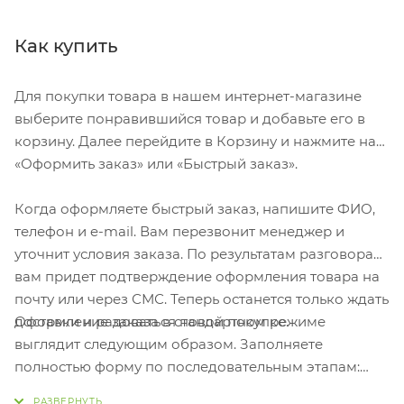
пищевого пластика. Крышка - прозрачный пластик с
силиконовой петелькой в цвет крышки. Для
Как купить
напитков температурой не более 40 градусов
Крышка герметично закручивается.
Для покупки товара в нашем интернет-магазине
выберите понравившийся товар и добавьте его в
корзину. Далее перейдите в Корзину и нажмите на
«Оформить заказ» или «Быстрый заказ».
Когда оформляете быстрый заказ, напишите ФИО,
телефон и e-mail. Вам перезвонит менеджер и
уточнит условия заказа. По результатам разговора
вам придет подтверждение оформления товара на
почту или через СМС. Теперь останется только ждать
Оформление заказа в стандартном режиме
доставки и радоваться новой покупке.
выглядит следующим образом. Заполняете
полностью форму по последовательным этапам:
адрес, способ доставки, оплаты, данные о себе.