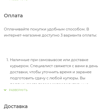
Советуем в комментарии к заказу написать
информацию, которая поможет курьеру вас найти.
Нажмите кнопку «Оформить заказ».
Оплата
Оплачивайте покупки удобным способом. В
интернет-магазине доступно 3 варианта оплаты:
Наличные при самовывозе или доставке
курьером. Специалист свяжется с вами в день
доставки, чтобы уточнить время и заранее
подготовить сдачу с любой купюры. Вы
подписываете товаросопроводительные
документы, вносите денежные средства,
получаете товар и чек.
Безналичный расчет при самовывозе или
Доставка