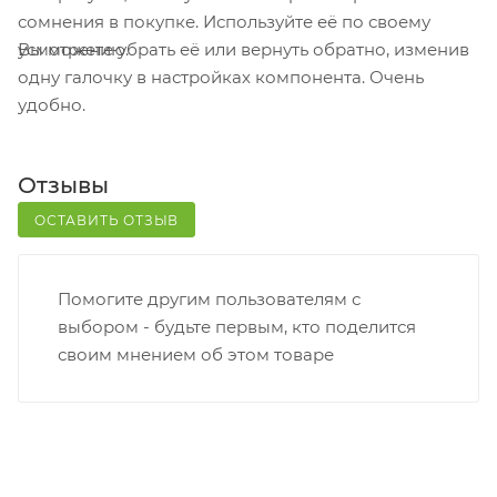
телефон или e-mail придет уникальный код.
сомнения в покупке. Используйте её по своему
Заказ нужно оплатить в терминале постамата.
Вы можете убрать её или вернуть обратно, изменив
усмотрению.
Срок хранения — 3 дня.
одну галочку в настройках компонента. Очень
удобно.
Почтовая доставка через почту России. Когда
заказ придет в отделение, на ваш адрес придет
извещение о посылке. Перед оплатой вы можете
Отзывы
оценить состояние коробки: вес, целостность.
Вскрывать коробку самостоятельно вы можете
ОСТАВИТЬ ОТЗЫВ
только после оплаты заказа. Один заказ может
содержать не больше 10 позиций и его стоимость
Помогите другим пользователям с
не должна превышать 100 000 р.
выбором - будьте первым, кто поделится
своим мнением об этом товаре