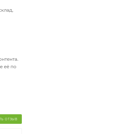
склад,
ер.
оплатить
о
онтента.
й и его
е её по
ТЬ ОТЗЫВ