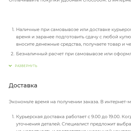
Наличные при самовывозе или доставке курьером.
время и заранее подготовить сдачу с любой ку
вносите денежные средства, получаете товар и че
Безналичный расчет при самовывозе или оформле
оплатить покупку, система перенаправит вас на с
действия и имя держателя.
Электронные системы при онлайн-заказе: PayPal
Доставка
перенаправит вас на страницу платежного серви
Экономьте время на получении заказа. В интернет-м
Курьерская доставка работает с 9.00 до 19.00. Ко
уточнения деталей. Специалист предложит выбра