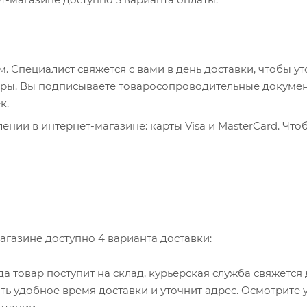
 Специалист свяжется с вами в день доставки, чтобы ут
пюры. Вы подписываете товаросопроводительные докумен
к.
нии в интернет-магазине: карты Visa и MasterCard. Что
ервер системы ASSIST. Здесь нужно ввести номер карты, 
, WebMoney и Яндекс.Деньги. Для совершения покупки с
са. Здесь необходимо заполнить форму по инструкции.
агазине доступно 4 варианта доставки:
гда товар поступит на склад, курьерская служба свяжется
ть удобное время доставки и уточнит адрес. Осмотрите 