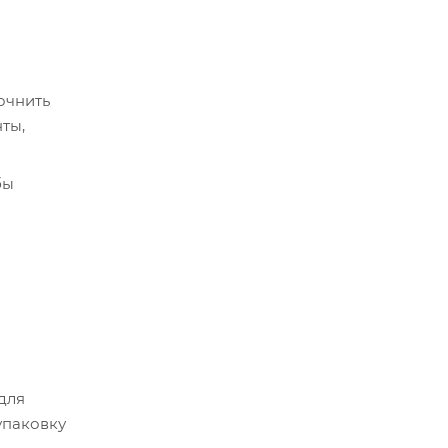
очнить
ты,
бы
срок
истема
 для
упаковку