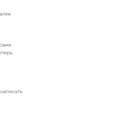
Далее
ловия
еперь
 написать