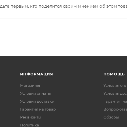
дьте первым, кто поделится своим мнением об этом тов
ИНФОРМАЦИЯ
ПОМОЩЬ
Магазины
Условия оп
Условия оплаты
Условия дос
Условия доставки
Гарантия на
Гарантия на товар
Вопрос-отв
Реквизиты
Обзоры
Политика