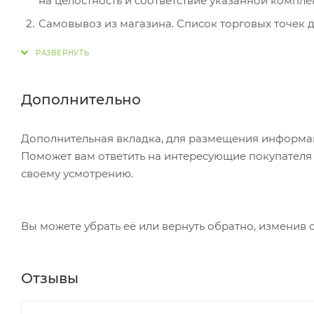
на целостность и соответствие указанной компле
Самовывоз из магазина. Список торговых точек дл
вам придет уведомление. Для получения заказа о
Постамат. Когда заказ поступит на точку, на ваш
в терминале постамата. Срок хранения — 3 дня.
Дополнительно
Почтовая доставка через почту России. Когда за
посылке. Перед оплатой вы можете оценить состо
Дополнительная вкладка, для размещения информаци
самостоятельно вы можете только после оплаты з
Поможет вам ответить на интересующие покупателя в
стоимость не должна превышать 100 000 р.
своему усмотрению.
Вы можете убрать её или вернуть обратно, изменив 
Отзывы