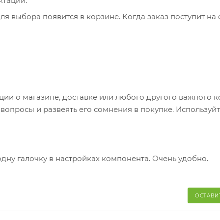
ктации.
я выбора появится в корзине. Когда заказ поступит на 
братитесь к сотруднику в кассовой зоне и назовите ном
 телефон или e-mail придет уникальный код. Заказ нужно 
каз придет в отделение, на ваш адрес придет извещение 
яние коробки: вес, целостность. Вскрывать коробку
и о магазине, доставке или любого другого важного к
аказа. Один заказ может содержать не больше 10 позици
опросы и развеять его сомнения в покупке. Используйт
одну галочку в настройках компонента. Очень удобно.
ОСТАВИ