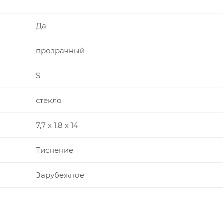
Да
прозрачный
S
стекло
7,7 х 1,8 х 14
Тиснение
Зарубежное