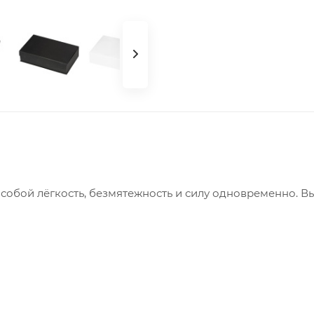
собой лёгкость, безмятежность и силу одновременно. 
(CO2 лазер) (Без чернения) на данный товар осуществ
ания в размере 1100 рублей на весь тираж.