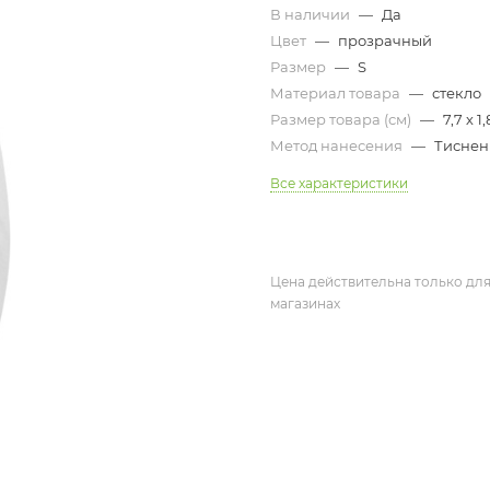
В наличии
—
Да
Цвет
—
прозрачный
Размер
—
S
Материал товара
—
стекло
Размер товара (см)
—
7,7 х 1,
Метод нанесения
—
Тиснен
Все характеристики
Цена действительна только для
магазинах