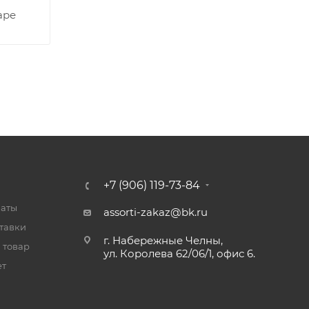
аре
+7 (906) 119-73-84
латы
assorti-zakaz@bk.ru
тавки
г. Набережные Челны,
 товар
ул. Королева 62/06/1, офис 6.
ет