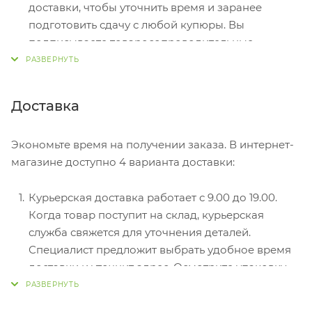
доставки, чтобы уточнить время и заранее
подготовить сдачу с любой купюры. Вы
подписываете товаросопроводительные
документы, вносите денежные средства,
получаете товар и чек.
Безналичный расчет при самовывозе или
Доставка
оформлении в интернет-магазине: карты Visa и
MasterCard. Чтобы оплатить покупку, система
Экономьте время на получении заказа. В интернет-
перенаправит вас на сервер системы ASSIST.
магазине доступно 4 варианта доставки:
Здесь нужно ввести номер карты, срок действия
и имя держателя.
Курьерская доставка работает с 9.00 до 19.00.
Электронные системы при онлайн-заказе:
Когда товар поступит на склад, курьерская
PayPal, WebMoney и Яндекс.Деньги. Для
служба свяжется для уточнения деталей.
совершения покупки система перенаправит вас
Специалист предложит выбрать удобное время
на страницу платежного сервиса. Здесь
доставки и уточнит адрес. Осмотрите упаковку
необходимо заполнить форму по инструкции.
на целостность и соответствие указанной
комплектации.