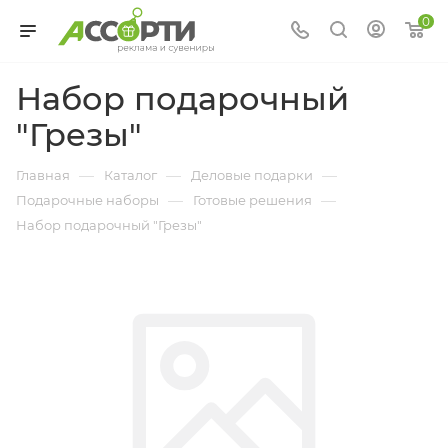
0
Набор подарочный
"Грезы"
—
—
—
Главная
Каталог
Деловые подарки
—
—
Подарочные наборы
Готовые решения
Набор подарочный "Грезы"