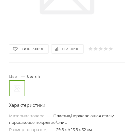
В ИЗБРАННОЕ
СРАВНИТЬ
Цвет
—
белый
Характеристики
Материал товара
—
Пластик/нержавеющая сталь/
порошковое покрытие/флис
Размер товара (см)
—
29,5 х h 13,5 х 32 см