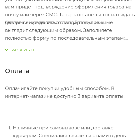
вам придет подтверждение оформления товара на
почту или через СМС. Теперь останется только ждать
Оформление заказа в стандартном режиме
доставки и радоваться новой покупке.
выглядит следующим образом. Заполняете
полностью форму по последовательным этапам:
адрес, способ доставки, оплаты, данные о себе.
Советуем в комментарии к заказу написать
информацию, которая поможет курьеру вас найти.
Нажмите кнопку «Оформить заказ».
Оплата
Оплачивайте покупки удобным способом. В
интернет-магазине доступно 3 варианта оплаты:
Наличные при самовывозе или доставке
курьером. Специалист свяжется с вами в день