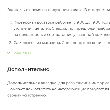
Экономьте время на получении заказа. В интернет-м
Курьерская доставка работает с 9.00 до 19.00. Ко
уточнения деталей. Специалист предложит выбра
на целостность и соответствие указанной компле
Самовывоз из магазина. Список торговых точек дл
вам придет уведомление. Для получения заказа о
Постамат. Когда заказ поступит на точку, на ваш
в терминале постамата. Срок хранения — 3 дня.
Дополнительно
Почтовая доставка через почту России. Когда за
посылке. Перед оплатой вы можете оценить состо
Дополнительная вкладка, для размещения информаци
самостоятельно вы можете только после оплаты з
Поможет вам ответить на интересующие покупателя в
стоимость не должна превышать 100 000 р.
своему усмотрению.