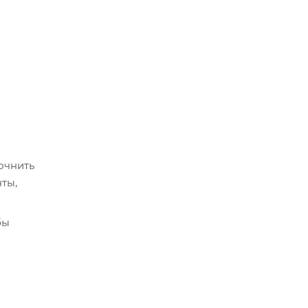
очнить
ты,
бы
срок
истема