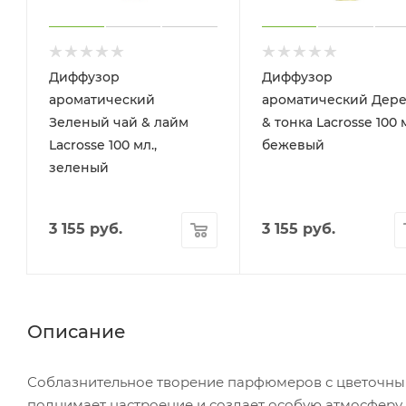
Диффузор
Диффузор
ароматический
ароматический Дер
Зеленый чай & лайм
& тонка Lacrosse 100 
Lacrosse 100 мл.,
бежевый
зеленый
3 155
руб.
3 155
руб.
Описание
Соблазнительное творение парфюмеров с цветочны
поднимает настроение и создает особую атмосферу 