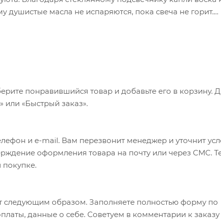
у душистые масла не испаряются, пока свеча не горит.
льсин, грейпфрут, лайм; Средние ноты: пассифлора, яго
мородина; Базовые ноты: какао-бобы, абрикос, сладкие
атает на 40 часов горения. Гравировка (CO2 лазер) (Без
но. Оплачивается только настройка оборудования в разм
ерите понравившийся товар и добавьте его в корзину. 
 или «Быстрый заказ».
лефон и e-mail. Вам перезвонит менеджер и уточнит ус
верждение оформления товара на почту или через СМС. Т
 покупке.
т следующим образом. Заполняете полностью форму по
оплаты, данные о себе. Советуем в комментарии к заказу