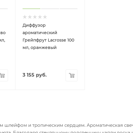
Диффузор
ево
ароматический
мл,
Грейпфрут Lacrosse 100
мл, оранжевый
3 155
руб.
м шлейфом и тропическим сердцем. Ароматическая све
уюта. Благодаря стеклянному подсвечнику капли воска 