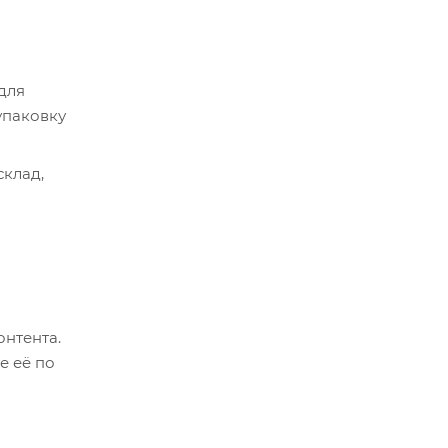
 для
упаковку
склад,
ер.
оплатить
о
онтента.
й и его
е её по