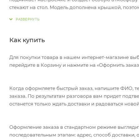
стекают на стол. Модель дополнена крышкой, поэтом
Семейство ароматов: цитрусовые; Верхние ноты: апе
можжевельника, лимонные листья, ананас и чёрная с
Свеча упакована в красивую подарочную коробку. Хв
чернения) на данный товар осуществляется бесплат
Как купить
рублей на весь тираж.
Для покупки товара в нашем интернет-магазине выб
перейдите в Корзину и нажмите на «Оформить заказ»
Когда оформляете быстрый заказ, напишите ФИО, те
заказа. По результатам разговора вам придет подт
останется только ждать доставки и радоваться новой
Оформление заказа в стандартном режиме выгляди
последовательным этапам: адрес, способ доставки, 