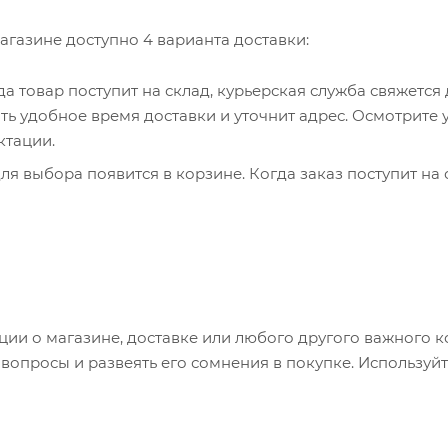
агазине доступно 4 варианта доставки:
гда товар поступит на склад, курьерская служба свяжется
ть удобное время доставки и уточнит адрес. Осмотрите 
ктации.
я выбора появится в корзине. Когда заказ поступит на 
братитесь к сотруднику в кассовой зоне и назовите ном
 телефон или e-mail придет уникальный код. Заказ нужно 
каз придет в отделение, на ваш адрес придет извещение 
яние коробки: вес, целостность. Вскрывать коробку
и о магазине, доставке или любого другого важного к
аказа. Один заказ может содержать не больше 10 позици
опросы и развеять его сомнения в покупке. Используйт