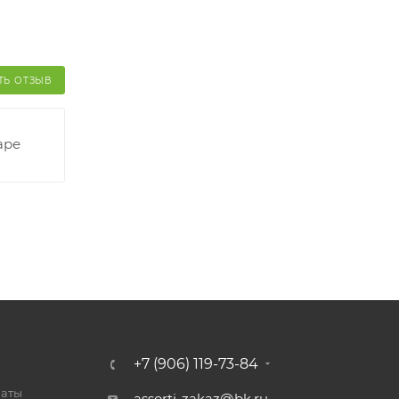
ТЬ ОТЗЫВ
аре
+7 (906) 119-73-84
латы
assorti-zakaz@bk.ru