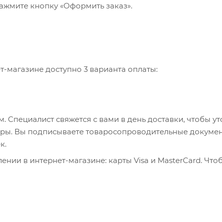
ажмите кнопку «Оформить заказ».
-магазине доступно 3 варианта оплаты:
 Специалист свяжется с вами в день доставки, чтобы ут
пюры. Вы подписываете товаросопроводительные докумен
к.
нии в интернет-магазине: карты Visa и MasterCard. Что
ервер системы ASSIST. Здесь нужно ввести номер карты, 
, WebMoney и Яндекс.Деньги. Для совершения покупки с
са. Здесь необходимо заполнить форму по инструкции.