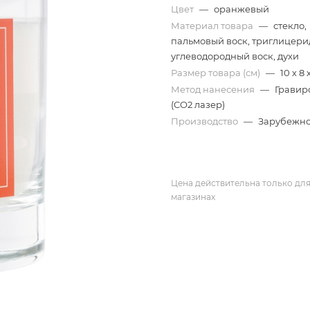
Цвет
—
оранжевый
Материал товара
—
стекло,
пальмовый воск, триглицери
углеводородный воск, духи
Размер товара (см)
—
10 х 8 
Метод нанесения
—
Гравир
(CO2 лазер)
Производство
—
Зарубежн
Цена действительна только для
магазинах