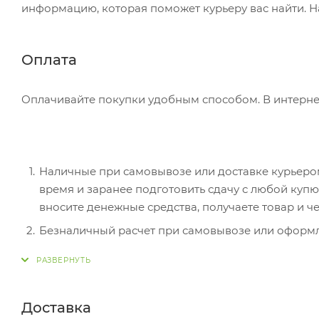
информацию, которая поможет курьеру вас найти. Н
Оплата
Оплачивайте покупки удобным способом. В интернет
Наличные при самовывозе или доставке курьером.
время и заранее подготовить сдачу с любой ку
вносите денежные средства, получаете товар и че
Безналичный расчет при самовывозе или оформле
оплатить покупку, система перенаправит вас на с
действия и имя держателя.
Электронные системы при онлайн-заказе: PayPal
Доставка
перенаправит вас на страницу платежного серви