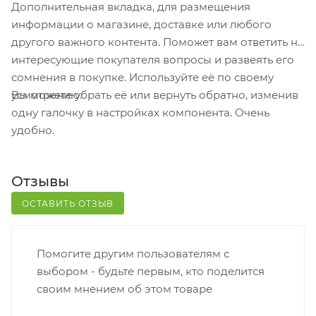
Дополнительная вкладка, для размещения
получения заказа обратитесь к сотруднику в
информации о магазине, доставке или любого
кассовой зоне и назовите номер.
другого важного контента. Поможет вам ответить на
Постамат. Когда заказ поступит на точку, на ваш
интересующие покупателя вопросы и развеять его
телефон или e-mail придет уникальный код.
сомнения в покупке. Используйте её по своему
Заказ нужно оплатить в терминале постамата.
Вы можете убрать её или вернуть обратно, изменив
усмотрению.
Срок хранения — 3 дня.
одну галочку в настройках компонента. Очень
удобно.
Почтовая доставка через почту России. Когда
заказ придет в отделение, на ваш адрес придет
извещение о посылке. Перед оплатой вы можете
Отзывы
оценить состояние коробки: вес, целостность.
Вскрывать коробку самостоятельно вы можете
ОСТАВИТЬ ОТЗЫВ
только после оплаты заказа. Один заказ может
содержать не больше 10 позиций и его стоимость
Помогите другим пользователям с
не должна превышать 100 000 р.
выбором - будьте первым, кто поделится
своим мнением об этом товаре