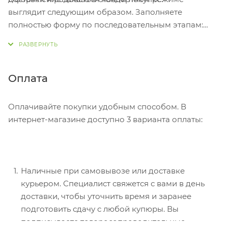
выглядит следующим образом. Заполняете
полностью форму по последовательным этапам:
адрес, способ доставки, оплаты, данные о себе.
Советуем в комментарии к заказу написать
информацию, которая поможет курьеру вас найти.
Нажмите кнопку «Оформить заказ».
Оплата
Оплачивайте покупки удобным способом. В
интернет-магазине доступно 3 варианта оплаты:
Наличные при самовывозе или доставке
курьером. Специалист свяжется с вами в день
доставки, чтобы уточнить время и заранее
подготовить сдачу с любой купюры. Вы
подписываете товаросопроводительные