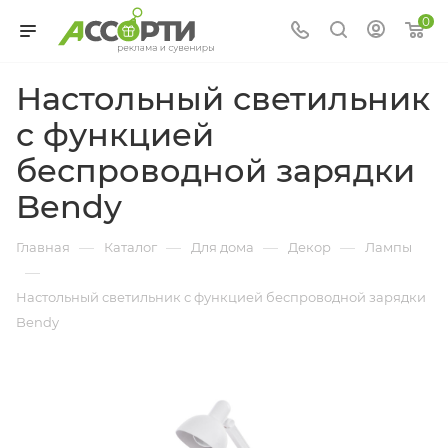
0
Настольный светильник
с функцией
беспроводной зарядки
Bendy
—
—
—
—
Главная
Каталог
Для дома
Декор
Лампы
—
Настольный светильник с функцией беспроводной зарядки
Bendy