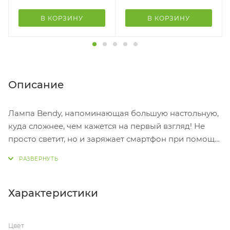
В КОРЗИНУ
В КОРЗИНУ
Описание
Лампа Bendy, напоминающая большую настольную,
куда сложнее, чем кажется на первый взгляд! Не
просто светит, но и заряжает смартфон при помощи
встроенной беспроводной зарядки.
Светильник компактный, его можно зафиксировать
в различных положениях. Имеет три режима
освещения — теплый, нейтральный и холодный.
Характеристики
- беспроводная зарядка Qi-совместимых устройств
Цвет
- три режима освещения: теплый, нейтральный,