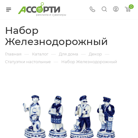
0
Набор
Железнодорожный
—
—
—
—
Главная
Каталог
Для дома
Декор
—
Статуэтки настольные
Набор Железнодорожный