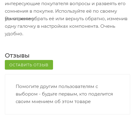
Постамат. Когда заказ поступит на точку, на ваш
интересующие покупателя вопросы и развеять его
телефон или e-mail придет уникальный код.
сомнения в покупке. Используйте её по своему
Заказ нужно оплатить в терминале постамата.
Вы можете убрать её или вернуть обратно, изменив
усмотрению.
Срок хранения — 3 дня.
одну галочку в настройках компонента. Очень
удобно.
Почтовая доставка через почту России. Когда
заказ придет в отделение, на ваш адрес придет
извещение о посылке. Перед оплатой вы можете
Отзывы
оценить состояние коробки: вес, целостность.
Вскрывать коробку самостоятельно вы можете
ОСТАВИТЬ ОТЗЫВ
только после оплаты заказа. Один заказ может
содержать не больше 10 позиций и его стоимость
Помогите другим пользователям с
не должна превышать 100 000 р.
выбором - будьте первым, кто поделится
своим мнением об этом товаре