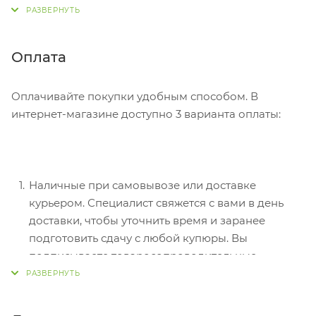
адрес, способ доставки, оплаты, данные о себе.
Советуем в комментарии к заказу написать
информацию, которая поможет курьеру вас найти.
Нажмите кнопку «Оформить заказ».
Оплата
Оплачивайте покупки удобным способом. В
интернет-магазине доступно 3 варианта оплаты:
Наличные при самовывозе или доставке
курьером. Специалист свяжется с вами в день
доставки, чтобы уточнить время и заранее
подготовить сдачу с любой купюры. Вы
подписываете товаросопроводительные
документы, вносите денежные средства,
получаете товар и чек.
Безналичный расчет при самовывозе или