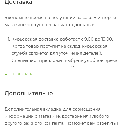
Доставка
оформлении в интернет-магазине: карты Visa и
MasterCard. Чтобы оплатить покупку, система
Экономьте время на получении заказа. В интернет-
перенаправит вас на сервер системы ASSIST.
магазине доступно 4 варианта доставки:
Здесь нужно ввести номер карты, срок действия
и имя держателя.
Курьерская доставка работает с 9.00 до 19.00.
Электронные системы при онлайн-заказе:
Когда товар поступит на склад, курьерская
PayPal, WebMoney и Яндекс.Деньги. Для
служба свяжется для уточнения деталей.
совершения покупки система перенаправит вас
Специалист предложит выбрать удобное время
на страницу платежного сервиса. Здесь
доставки и уточнит адрес. Осмотрите упаковку
необходимо заполнить форму по инструкции.
на целостность и соответствие указанной
комплектации.
Самовывоз из магазина. Список торговых точек
Дополнительно
для выбора появится в корзине. Когда заказ
поступит на склад, вам придет уведомление. Для
Дополнительная вкладка, для размещения
получения заказа обратитесь к сотруднику в
информации о магазине, доставке или любого
кассовой зоне и назовите номер.
другого важного контента. Поможет вам ответить на