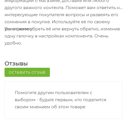
информации о магазине, доставке или любого
кассовой зоне и назовите номер.
другого важного контента. Поможет вам ответить на
Постамат. Когда заказ поступит на точку, на ваш
интересующие покупателя вопросы и развеять его
телефон или e-mail придет уникальный код.
сомнения в покупке. Используйте её по своему
Заказ нужно оплатить в терминале постамата.
Вы можете убрать её или вернуть обратно, изменив
усмотрению.
Срок хранения — 3 дня.
одну галочку в настройках компонента. Очень
удобно.
Почтовая доставка через почту России. Когда
заказ придет в отделение, на ваш адрес придет
извещение о посылке. Перед оплатой вы можете
Отзывы
оценить состояние коробки: вес, целостность.
Вскрывать коробку самостоятельно вы можете
ОСТАВИТЬ ОТЗЫВ
только после оплаты заказа. Один заказ может
содержать не больше 10 позиций и его стоимость
Помогите другим пользователям с
не должна превышать 100 000 р.
выбором - будьте первым, кто поделится
своим мнением об этом товаре