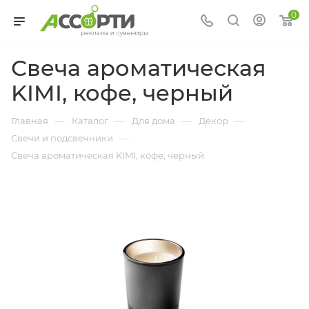
0
Свеча ароматическая
KIMI, кофе, черный
—
—
—
—
Главная
Каталог
Для дома
Декор
—
Свечи и подсвечники
Свеча ароматическая KIMI, кофе, черный