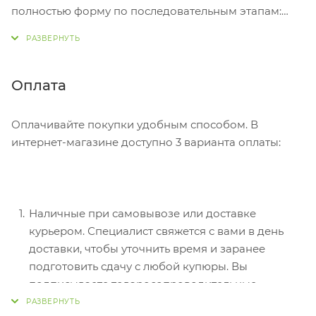
полностью форму по последовательным этапам:
адрес, способ доставки, оплаты, данные о себе.
Советуем в комментарии к заказу написать
информацию, которая поможет курьеру вас найти.
Нажмите кнопку «Оформить заказ».
Оплата
Оплачивайте покупки удобным способом. В
интернет-магазине доступно 3 варианта оплаты:
Наличные при самовывозе или доставке
курьером. Специалист свяжется с вами в день
доставки, чтобы уточнить время и заранее
подготовить сдачу с любой купюры. Вы
подписываете товаросопроводительные
документы, вносите денежные средства,