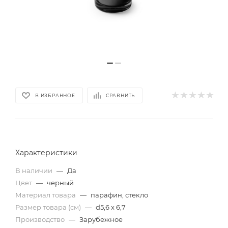
В ИЗБРАННОЕ
СРАВНИТЬ
Характеристики
В наличии
—
Да
Цвет
—
черный
Материал товара
—
парафин, стекло
Размер товара (см)
—
d5,6 х 6,7
Производство
—
Зарубежное