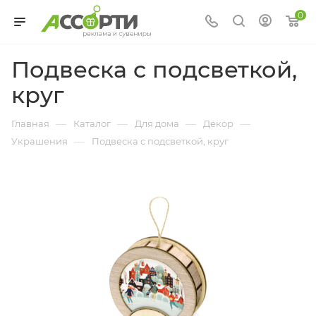
0
Подвеска с подсветкой,
круг
—
—
—
—
Главная
Каталог
Для дома
Декор
—
Украшения
Подвеска с подсветкой, круг