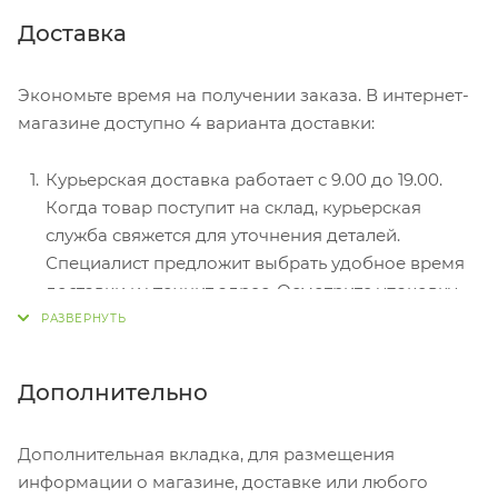
Безналичный расчет при самовывозе или
Доставка
оформлении в интернет-магазине: карты Visa и
MasterCard. Чтобы оплатить покупку, система
Экономьте время на получении заказа. В интернет-
перенаправит вас на сервер системы ASSIST.
магазине доступно 4 варианта доставки:
Здесь нужно ввести номер карты, срок действия
и имя держателя.
Курьерская доставка работает с 9.00 до 19.00.
Электронные системы при онлайн-заказе:
Когда товар поступит на склад, курьерская
PayPal, WebMoney и Яндекс.Деньги. Для
служба свяжется для уточнения деталей.
совершения покупки система перенаправит вас
Специалист предложит выбрать удобное время
на страницу платежного сервиса. Здесь
доставки и уточнит адрес. Осмотрите упаковку
необходимо заполнить форму по инструкции.
на целостность и соответствие указанной
комплектации.
Самовывоз из магазина. Список торговых точек
Дополнительно
для выбора появится в корзине. Когда заказ
поступит на склад, вам придет уведомление. Для
Дополнительная вкладка, для размещения
получения заказа обратитесь к сотруднику в
информации о магазине, доставке или любого
кассовой зоне и назовите номер.