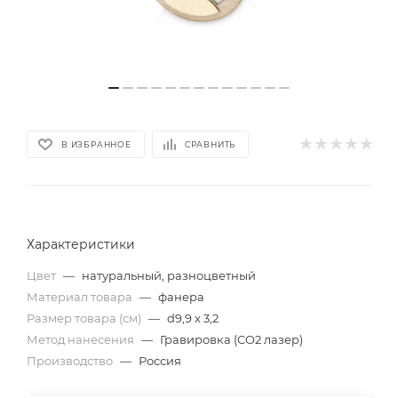
В ИЗБРАННОЕ
СРАВНИТЬ
Характеристики
Цвет
—
натуральный, разноцветный
Материал товара
—
фанера
Размер товара (см)
—
d9,9 х 3,2
Метод нанесения
—
Гравировка (CO2 лазер)
Производство
—
Россия