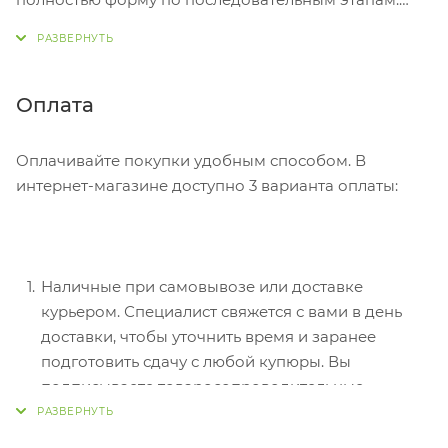
адрес, способ доставки, оплаты, данные о себе.
Советуем в комментарии к заказу написать
информацию, которая поможет курьеру вас найти.
Нажмите кнопку «Оформить заказ».
Оплата
Оплачивайте покупки удобным способом. В
интернет-магазине доступно 3 варианта оплаты:
Наличные при самовывозе или доставке
курьером. Специалист свяжется с вами в день
доставки, чтобы уточнить время и заранее
подготовить сдачу с любой купюры. Вы
подписываете товаросопроводительные
документы, вносите денежные средства,
получаете товар и чек.