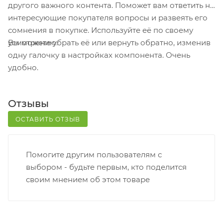
другого важного контента. Поможет вам ответить на
Постамат. Когда заказ поступит на точку, на ваш
интересующие покупателя вопросы и развеять его
телефон или e-mail придет уникальный код.
сомнения в покупке. Используйте её по своему
Заказ нужно оплатить в терминале постамата.
Вы можете убрать её или вернуть обратно, изменив
усмотрению.
Срок хранения — 3 дня.
одну галочку в настройках компонента. Очень
удобно.
Почтовая доставка через почту России. Когда
заказ придет в отделение, на ваш адрес придет
извещение о посылке. Перед оплатой вы можете
Отзывы
оценить состояние коробки: вес, целостность.
Вскрывать коробку самостоятельно вы можете
ОСТАВИТЬ ОТЗЫВ
только после оплаты заказа. Один заказ может
содержать не больше 10 позиций и его стоимость
Помогите другим пользователям с
не должна превышать 100 000 р.
выбором - будьте первым, кто поделится
своим мнением об этом товаре