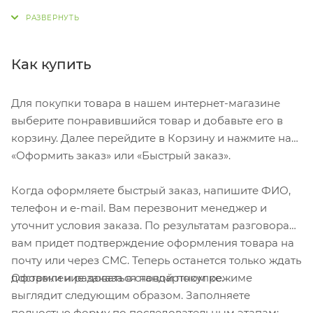
могут светить сами! Игрушка с подсветкой
выполнена из фанеры, фрагмент с изображением —
напечатан на пропускающем свет материале.
Подвеска сияет мягким разноцветным светом,
Как купить
подчеркивая пейзаж. Станет прекрасным
вариантом для подарка, который будет радовать
Для покупки товара в нашем интернет-магазине
ваших адресатов долгие годы, каждую зиму
выберите понравившийся товар и добавьте его в
красуясь на зеленых лапах елки. Гравировка (CO2
корзину. Далее перейдите в Корзину и нажмите на
лазер) (Без чернения) на данный товар
«Оформить заказ» или «Быстрый заказ».
осуществляется бесплатно. Оплачивается только
настройка оборудования в размере 1100 рублей на
Когда оформляете быстрый заказ, напишите ФИО,
весь тираж.
телефон и e-mail. Вам перезвонит менеджер и
уточнит условия заказа. По результатам разговора
вам придет подтверждение оформления товара на
почту или через СМС. Теперь останется только ждать
Оформление заказа в стандартном режиме
доставки и радоваться новой покупке.
выглядит следующим образом. Заполняете
полностью форму по последовательным этапам: