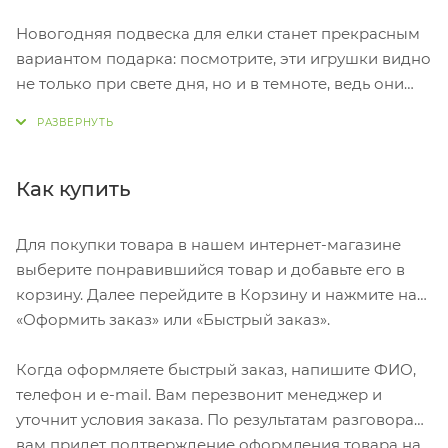
Новогодняя подвеска для елки станет прекрасным
вариантом подарка: посмотрите, эти игрушки видно
не только при свете дня, но и в темноте, ведь они
могут светить сами! Подвеска сияет мягким
разноцветным светом, подчеркивая
индивидуальный дизайн.
Станет прекрасным вариантом для подарка,
Как купить
который будет радовать ваших адресатов долгие
годы, каждую зиму красуясь на зеленых лапах елки.
Для покупки товара в нашем интернет-магазине
выберите понравившийся товар и добавьте его в
корзину. Далее перейдите в Корзину и нажмите на
«Оформить заказ» или «Быстрый заказ».
Когда оформляете быстрый заказ, напишите ФИО,
телефон и e-mail. Вам перезвонит менеджер и
уточнит условия заказа. По результатам разговора
вам придет подтверждение оформления товара на