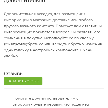
Дополнительно
для выбора появится в корзине. Когда заказ
поступит на склад, вам придет уведомление. Для
Дополнительная вкладка, для размещения
получения заказа обратитесь к сотруднику в
информации о магазине, доставке или любого
кассовой зоне и назовите номер.
другого важного контента. Поможет вам ответить на
Постамат. Когда заказ поступит на точку, на ваш
интересующие покупателя вопросы и развеять его
телефон или e-mail придет уникальный код.
сомнения в покупке. Используйте её по своему
Заказ нужно оплатить в терминале постамата.
Вы можете убрать её или вернуть обратно, изменив
усмотрению.
Срок хранения — 3 дня.
одну галочку в настройках компонента. Очень
удобно.
Почтовая доставка через почту России. Когда
заказ придет в отделение, на ваш адрес придет
извещение о посылке. Перед оплатой вы можете
Отзывы
оценить состояние коробки: вес, целостность.
Вскрывать коробку самостоятельно вы можете
ОСТАВИТЬ ОТЗЫВ
только после оплаты заказа. Один заказ может
содержать не больше 10 позиций и его стоимость
Помогите другим пользователям с
не должна превышать 100 000 р.
выбором - будьте первым, кто поделится