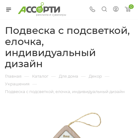
0
Подвеска с подсветкой,
елочка,
индивидуальный
дизайн
—
—
—
—
Главная
Каталог
Для дома
Декор
—
Украшения
Подвеска с подсветкой, елочка, индивидуальный дизайн