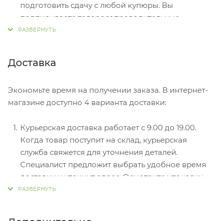
подготовить сдачу с любой купюры. Вы
подписываете товаросопроводительные
документы, вносите денежные средства,
получаете товар и чек.
Безналичный расчет при самовывозе или
Доставка
оформлении в интернет-магазине: карты Visa и
MasterCard. Чтобы оплатить покупку, система
Экономьте время на получении заказа. В интернет-
перенаправит вас на сервер системы ASSIST.
магазине доступно 4 варианта доставки:
Здесь нужно ввести номер карты, срок действия
и имя держателя.
Курьерская доставка работает с 9.00 до 19.00.
Электронные системы при онлайн-заказе:
Когда товар поступит на склад, курьерская
PayPal, WebMoney и Яндекс.Деньги. Для
служба свяжется для уточнения деталей.
совершения покупки система перенаправит вас
Специалист предложит выбрать удобное время
на страницу платежного сервиса. Здесь
доставки и уточнит адрес. Осмотрите упаковку
необходимо заполнить форму по инструкции.
на целостность и соответствие указанной
комплектации.
Самовывоз из магазина. Список торговых точек