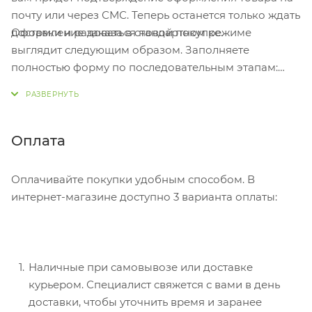
почту или через СМС. Теперь останется только ждать
Оформление заказа в стандартном режиме
доставки и радоваться новой покупке.
выглядит следующим образом. Заполняете
полностью форму по последовательным этапам:
адрес, способ доставки, оплаты, данные о себе.
Советуем в комментарии к заказу написать
информацию, которая поможет курьеру вас найти.
Нажмите кнопку «Оформить заказ».
Оплата
Оплачивайте покупки удобным способом. В
интернет-магазине доступно 3 варианта оплаты:
Наличные при самовывозе или доставке
курьером. Специалист свяжется с вами в день
доставки, чтобы уточнить время и заранее