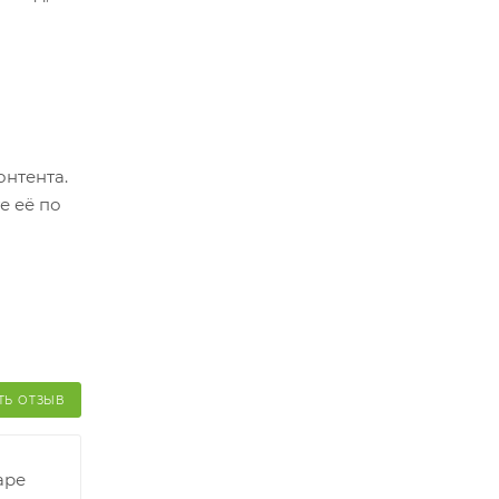
ер.
оплатить
о
онтента.
й и его
е её по
ТЬ ОТЗЫВ
аре