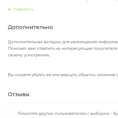
вам придет уведомление. Для получения заказа о
Постамат. Когда заказ поступит на точку, на ваш
в терминале постамата. Срок хранения — 3 дня.
Дополнительно
Почтовая доставка через почту России. Когда за
посылке. Перед оплатой вы можете оценить состо
Дополнительная вкладка, для размещения информаци
самостоятельно вы можете только после оплаты з
Поможет вам ответить на интересующие покупателя в
стоимость не должна превышать 100 000 р.
своему усмотрению.
Вы можете убрать её или вернуть обратно, изменив 
Отзывы
Помогите другим пользователям с выбором - бу