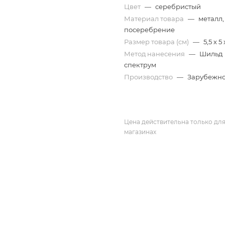
Цвет
—
серебристый
Материал товара
—
металл,
посеребрение
Размер товара (см)
—
5,5 х 5
Метод нанесения
—
Шильд
спектрум
Производство
—
Зарубежн
Цена действительна только для
магазинах