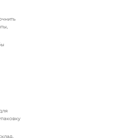
очнить
ты,
бы
срок
истема
 для
упаковку
склад,