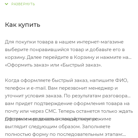
цветами. Ваза станет превосходным подарком для
заядлых охотников. Шильд спектрум (Шильд
спектрум) на данный товар осуществляется
Как купить
бесплатно. Оплачивается только настройка
оборудования в размере 1100 рублей на весь тираж.
Для покупки товара в нашем интернет-магазине
выберите понравившийся товар и добавьте его в
корзину. Далее перейдите в Корзину и нажмите на
«Оформить заказ» или «Быстрый заказ».
Когда оформляете быстрый заказ, напишите ФИО,
телефон и e-mail. Вам перезвонит менеджер и
уточнит условия заказа. По результатам разговора
вам придет подтверждение оформления товара на
почту или через СМС. Теперь останется только ждать
Оформление заказа в стандартном режиме
доставки и радоваться новой покупке.
выглядит следующим образом. Заполняете
полностью форму по последовательным этапам: