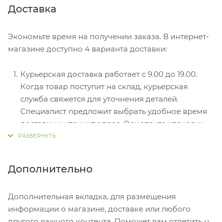
Безналичный расчет при самовывозе или
Доставка
оформлении в интернет-магазине: карты Visa и
MasterCard. Чтобы оплатить покупку, система
Экономьте время на получении заказа. В интернет-
перенаправит вас на сервер системы ASSIST.
магазине доступно 4 варианта доставки:
Здесь нужно ввести номер карты, срок действия
и имя держателя.
Курьерская доставка работает с 9.00 до 19.00.
Электронные системы при онлайн-заказе:
Когда товар поступит на склад, курьерская
PayPal, WebMoney и Яндекс.Деньги. Для
служба свяжется для уточнения деталей.
совершения покупки система перенаправит вас
Специалист предложит выбрать удобное время
на страницу платежного сервиса. Здесь
доставки и уточнит адрес. Осмотрите упаковку
необходимо заполнить форму по инструкции.
на целостность и соответствие указанной
комплектации.
Самовывоз из магазина. Список торговых точек
Дополнительно
для выбора появится в корзине. Когда заказ
поступит на склад, вам придет уведомление. Для
Дополнительная вкладка, для размещения
получения заказа обратитесь к сотруднику в
информации о магазине, доставке или любого
кассовой зоне и назовите номер.
другого важного контента. Поможет вам ответить на