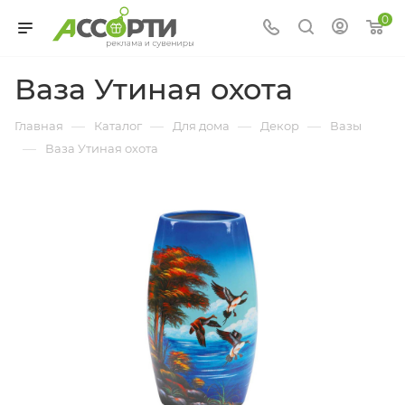
0
Ваза Утиная охота
—
—
—
—
Главная
Каталог
Для дома
Декор
Вазы
—
Ваза Утиная охота