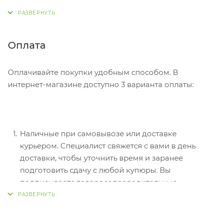
адрес, способ доставки, оплаты, данные о себе.
Советуем в комментарии к заказу написать
информацию, которая поможет курьеру вас найти.
Нажмите кнопку «Оформить заказ».
Оплата
Оплачивайте покупки удобным способом. В
интернет-магазине доступно 3 варианта оплаты:
Наличные при самовывозе или доставке
курьером. Специалист свяжется с вами в день
доставки, чтобы уточнить время и заранее
подготовить сдачу с любой купюры. Вы
подписываете товаросопроводительные
документы, вносите денежные средства,
получаете товар и чек.