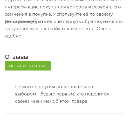
Постамат. Когда заказ поступит на точку, на ваш
интересующие покупателя вопросы и развеять его
телефон или e-mail придет уникальный код.
сомнения в покупке. Используйте её по своему
Заказ нужно оплатить в терминале постамата.
Вы можете убрать её или вернуть обратно, изменив
усмотрению.
Срок хранения — 3 дня.
одну галочку в настройках компонента. Очень
удобно.
Почтовая доставка через почту России. Когда
заказ придет в отделение, на ваш адрес придет
извещение о посылке. Перед оплатой вы можете
Отзывы
оценить состояние коробки: вес, целостность.
Вскрывать коробку самостоятельно вы можете
ОСТАВИТЬ ОТЗЫВ
только после оплаты заказа. Один заказ может
содержать не больше 10 позиций и его стоимость
Помогите другим пользователям с
не должна превышать 100 000 р.
выбором - будьте первым, кто поделится
своим мнением об этом товаре