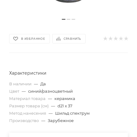
В ИЗБРАННОЕ
СРАВНИТЬ
Характеристики
В наличии
—
Да
Цвет
—
синий/разноцветный
Материал товара
—
керамика
Размер товара (см)
—
d21 х 37
Метод нанесения
—
Шильд спектрум
Производство
—
Зарубежное