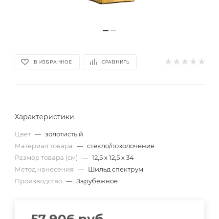
В ИЗБРАННОЕ
СРАВНИТЬ
Характеристики
Цвет
—
золотистый
Материал товара
—
стекло/позолочение
Размер товара (см)
—
12,5 х 12,5 х 34
Метод нанесения
—
Шильд спектрум
Производство
—
Зарубежное