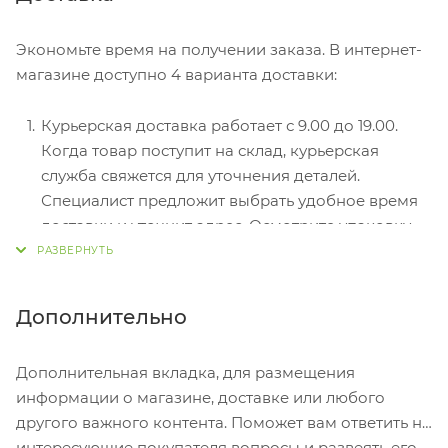
оформлении в интернет-магазине: карты Visa и
MasterCard. Чтобы оплатить покупку, система
Экономьте время на получении заказа. В интернет-
перенаправит вас на сервер системы ASSIST.
магазине доступно 4 варианта доставки:
Здесь нужно ввести номер карты, срок действия
и имя держателя.
Курьерская доставка работает с 9.00 до 19.00.
Электронные системы при онлайн-заказе:
Когда товар поступит на склад, курьерская
PayPal, WebMoney и Яндекс.Деньги. Для
служба свяжется для уточнения деталей.
совершения покупки система перенаправит вас
Специалист предложит выбрать удобное время
на страницу платежного сервиса. Здесь
доставки и уточнит адрес. Осмотрите упаковку
необходимо заполнить форму по инструкции.
на целостность и соответствие указанной
комплектации.
Самовывоз из магазина. Список торговых точек
Дополнительно
для выбора появится в корзине. Когда заказ
поступит на склад, вам придет уведомление. Для
Дополнительная вкладка, для размещения
получения заказа обратитесь к сотруднику в
информации о магазине, доставке или любого
кассовой зоне и назовите номер.
другого важного контента. Поможет вам ответить на
Постамат. Когда заказ поступит на точку, на ваш
интересующие покупателя вопросы и развеять его