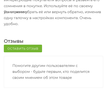
телефон или e-mail придет уникальный код.
сомнения в покупке. Используйте её по своему
Заказ нужно оплатить в терминале постамата.
Вы можете убрать её или вернуть обратно, изменив
усмотрению.
Срок хранения — 3 дня.
одну галочку в настройках компонента. Очень
удобно.
Почтовая доставка через почту России. Когда
заказ придет в отделение, на ваш адрес придет
извещение о посылке. Перед оплатой вы можете
Отзывы
оценить состояние коробки: вес, целостность.
Вскрывать коробку самостоятельно вы можете
ОСТАВИТЬ ОТЗЫВ
только после оплаты заказа. Один заказ может
содержать не больше 10 позиций и его стоимость
Помогите другим пользователям с
не должна превышать 100 000 р.
выбором - будьте первым, кто поделится
своим мнением об этом товаре