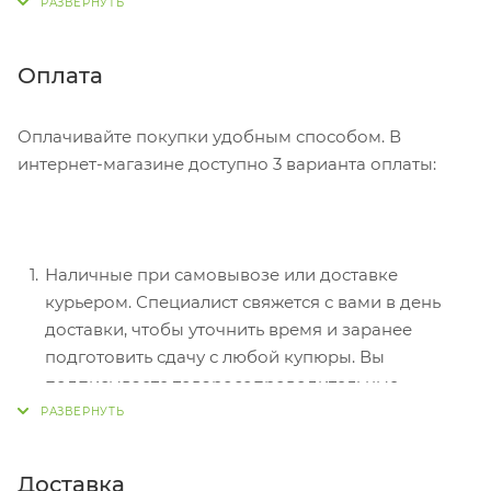
Советуем в комментарии к заказу написать
информацию, которая поможет курьеру вас найти.
Нажмите кнопку «Оформить заказ».
Оплата
Оплачивайте покупки удобным способом. В
интернет-магазине доступно 3 варианта оплаты:
Наличные при самовывозе или доставке
курьером. Специалист свяжется с вами в день
доставки, чтобы уточнить время и заранее
подготовить сдачу с любой купюры. Вы
подписываете товаросопроводительные
документы, вносите денежные средства,
получаете товар и чек.
Безналичный расчет при самовывозе или
Доставка