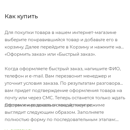
будто она соткана из золотой пряжи. Шильд
спектрум (Шильд спектрум) на данный товар
осуществляется бесплатно. Оплачивается только
Как купить
настройка оборудования в размере 1100 рублей на
весь тираж.
Для покупки товара в нашем интернет-магазине
выберите понравившийся товар и добавьте его в
корзину. Далее перейдите в Корзину и нажмите на
«Оформить заказ» или «Быстрый заказ».
Когда оформляете быстрый заказ, напишите ФИО,
телефон и e-mail. Вам перезвонит менеджер и
уточнит условия заказа. По результатам разговора
вам придет подтверждение оформления товара на
почту или через СМС. Теперь останется только ждать
Оформление заказа в стандартном режиме
доставки и радоваться новой покупке.
выглядит следующим образом. Заполняете
полностью форму по последовательным этапам:
адрес, способ доставки, оплаты, данные о себе.