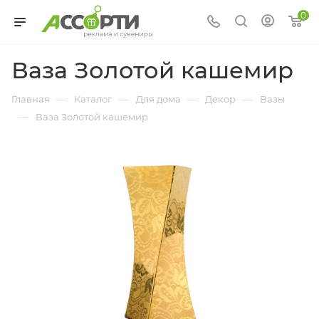
0
Ваза Золотой кашемир
—
—
—
—
Главная
Каталог
Для дома
Декор
Вазы
—
Ваза Золотой кашемир