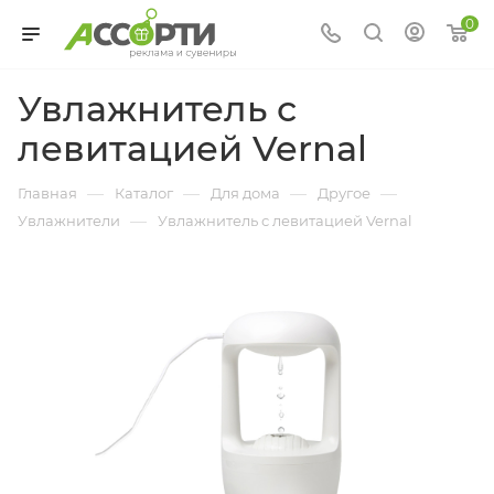
0
Увлажнитель с
левитацией Vernal
—
—
—
—
Главная
Каталог
Для дома
Другое
—
Увлажнители
Увлажнитель с левитацией Vernal