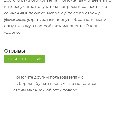
другого важного контента. Поможет вам ответить на
Постамат. Когда заказ поступит на точку, на ваш
интересующие покупателя вопросы и развеять его
телефон или e-mail придет уникальный код.
сомнения в покупке. Используйте её по своему
Заказ нужно оплатить в терминале постамата.
Вы можете убрать её или вернуть обратно, изменив
усмотрению.
Срок хранения — 3 дня.
одну галочку в настройках компонента. Очень
удобно.
Почтовая доставка через почту России. Когда
заказ придет в отделение, на ваш адрес придет
извещение о посылке. Перед оплатой вы можете
Отзывы
оценить состояние коробки: вес, целостность.
Вскрывать коробку самостоятельно вы можете
ОСТАВИТЬ ОТЗЫВ
только после оплаты заказа. Один заказ может
содержать не больше 10 позиций и его стоимость
Помогите другим пользователям с
не должна превышать 100 000 р.
выбором - будьте первым, кто поделится
своим мнением об этом товаре