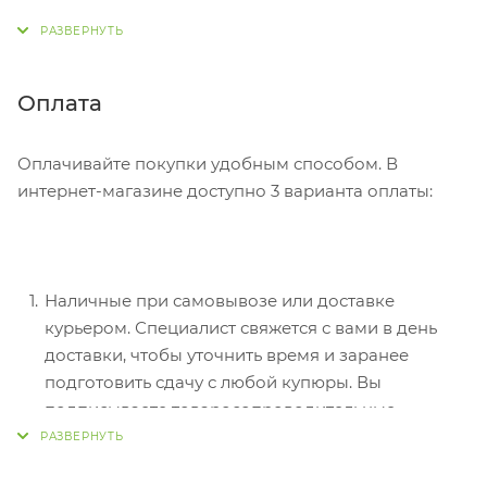
адрес, способ доставки, оплаты, данные о себе.
Советуем в комментарии к заказу написать
информацию, которая поможет курьеру вас найти.
Нажмите кнопку «Оформить заказ».
Оплата
Оплачивайте покупки удобным способом. В
интернет-магазине доступно 3 варианта оплаты:
Наличные при самовывозе или доставке
курьером. Специалист свяжется с вами в день
доставки, чтобы уточнить время и заранее
подготовить сдачу с любой купюры. Вы
подписываете товаросопроводительные
документы, вносите денежные средства,
получаете товар и чек.