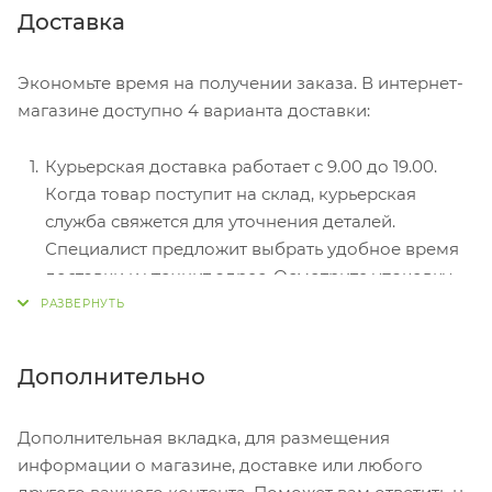
Безналичный расчет при самовывозе или
Доставка
оформлении в интернет-магазине: карты Visa и
MasterCard. Чтобы оплатить покупку, система
Экономьте время на получении заказа. В интернет-
перенаправит вас на сервер системы ASSIST.
магазине доступно 4 варианта доставки:
Здесь нужно ввести номер карты, срок действия
и имя держателя.
Курьерская доставка работает с 9.00 до 19.00.
Электронные системы при онлайн-заказе:
Когда товар поступит на склад, курьерская
PayPal, WebMoney и Яндекс.Деньги. Для
служба свяжется для уточнения деталей.
совершения покупки система перенаправит вас
Специалист предложит выбрать удобное время
на страницу платежного сервиса. Здесь
доставки и уточнит адрес. Осмотрите упаковку
необходимо заполнить форму по инструкции.
на целостность и соответствие указанной
комплектации.
Самовывоз из магазина. Список торговых точек
Дополнительно
для выбора появится в корзине. Когда заказ
поступит на склад, вам придет уведомление. Для
Дополнительная вкладка, для размещения
получения заказа обратитесь к сотруднику в
информации о магазине, доставке или любого
кассовой зоне и назовите номер.