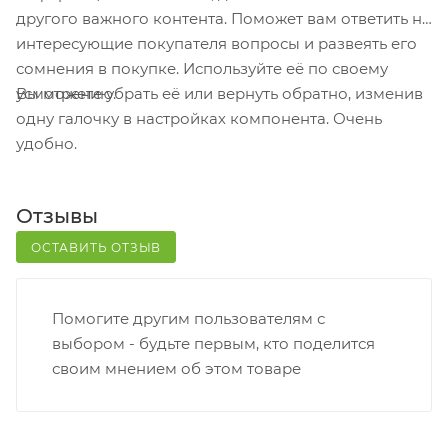
кассовой зоне и назовите номер.
другого важного контента. Поможет вам ответить на
Постамат. Когда заказ поступит на точку, на ваш
интересующие покупателя вопросы и развеять его
телефон или e-mail придет уникальный код.
сомнения в покупке. Используйте её по своему
Заказ нужно оплатить в терминале постамата.
Вы можете убрать её или вернуть обратно, изменив
усмотрению.
Срок хранения — 3 дня.
одну галочку в настройках компонента. Очень
удобно.
Почтовая доставка через почту России. Когда
заказ придет в отделение, на ваш адрес придет
извещение о посылке. Перед оплатой вы можете
Отзывы
оценить состояние коробки: вес, целостность.
Вскрывать коробку самостоятельно вы можете
ОСТАВИТЬ ОТЗЫВ
только после оплаты заказа. Один заказ может
содержать не больше 10 позиций и его стоимость
Помогите другим пользователям с
не должна превышать 100 000 р.
выбором - будьте первым, кто поделится
своим мнением об этом товаре