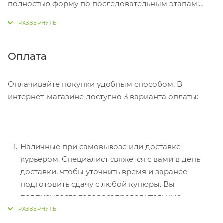
полностью форму по последовательным этапам:
адрес, способ доставки, оплаты, данные о себе.
Советуем в комментарии к заказу написать
информацию, которая поможет курьеру вас найти.
Нажмите кнопку «Оформить заказ».
Оплата
Оплачивайте покупки удобным способом. В
интернет-магазине доступно 3 варианта оплаты:
Наличные при самовывозе или доставке
курьером. Специалист свяжется с вами в день
доставки, чтобы уточнить время и заранее
подготовить сдачу с любой купюры. Вы
подписываете товаросопроводительные
документы, вносите денежные средства,
получаете товар и чек.