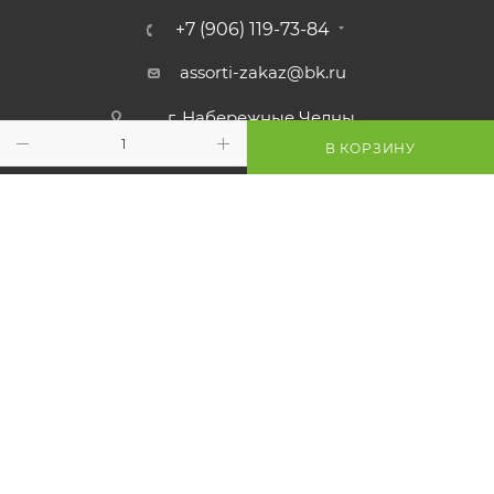
+7 (906) 119-73-84
assorti-zakaz@bk.ru
г. Набережные Челны,
ул. Королева 62/06/1, офис 6.
В КОРЗИНУ
2010 - 2026 © «Ассорти» — Рекламное агентство полного
цикла
Разработано в