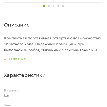
Описание
Компактная портативная отвертка с возможностью
обратного хода. Надежный помощник при
выполнении работ, связанных с закручиванием и
откручиванием крепежей разного типа. Сборка
мебели, электроники и других предметов проще и
быстрее.
Характеристики
• Максимальный крутящий момент 5 Нм
• Встроенный аккумулятор 1000 мАч Li-ion
В наличии
• 8 бит из высококачественной стали в комплекте
Да
• Реверс
• Компактный размер
Цвет