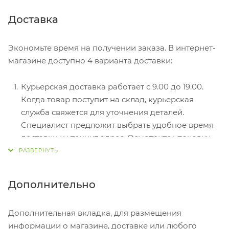
Безналичный расчет при самовывозе или
Доставка
оформлении в интернет-магазине: карты Visa и
MasterCard. Чтобы оплатить покупку, система
Экономьте время на получении заказа. В интернет-
перенаправит вас на сервер системы ASSIST.
магазине доступно 4 варианта доставки:
Здесь нужно ввести номер карты, срок действия
и имя держателя.
Курьерская доставка работает с 9.00 до 19.00.
Электронные системы при онлайн-заказе:
Когда товар поступит на склад, курьерская
PayPal, WebMoney и Яндекс.Деньги. Для
служба свяжется для уточнения деталей.
совершения покупки система перенаправит вас
Специалист предложит выбрать удобное время
на страницу платежного сервиса. Здесь
доставки и уточнит адрес. Осмотрите упаковку
необходимо заполнить форму по инструкции.
на целостность и соответствие указанной
комплектации.
Самовывоз из магазина. Список торговых точек
Дополнительно
для выбора появится в корзине. Когда заказ
поступит на склад, вам придет уведомление. Для
Дополнительная вкладка, для размещения
получения заказа обратитесь к сотруднику в
информации о магазине, доставке или любого