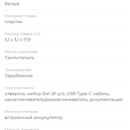
• Подсветка рабочей зоны Тампопечать (1 цвет
белый
(белые изделия)) на данный товар осуществляется
Материал товара
бесплатно. Оплачивается только настройка
пластик
оборудования в размере 7300 рублей на весь тираж.
Размер товара (см)
3,1 x 3,1 x 17,9
Метод нанесения
Тампопечать
Производство
Зарубежное
Комплектность
отвертка, набор бит (8 шт), USB Type-C кабель,
намагничиватель/размагничиватель, документация
Источник питания
встроенный аккумулятор
Емкость элемента