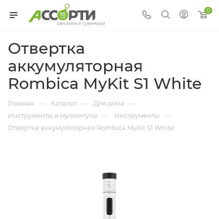
0
Отвертка
аккумуляторная
Rombica MyKit S1 White
—
—
—
Главная
Каталог
Для дома
—
—
Инструменты и мультитулы
Инструменты
Отвертка аккумуляторная Rombica MyKit S1 White