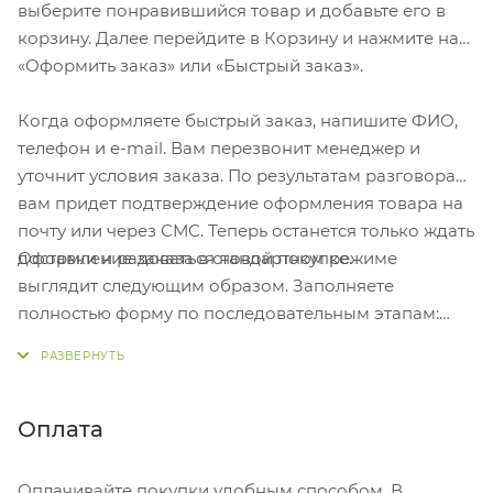
выберите понравившийся товар и добавьте его в
8. – Инструментом для снятия изоляции
корзину. Далее перейдите в Корзину и нажмите на
9. Шило, кернер
«Оформить заказ» или «Быстрый заказ».
10. Кольцо для ключей
11. Пинцет
Когда оформляете быстрый заказ, напишите ФИО,
12. Зубочистка Тампопечать (1 цвет (цветные
телефон и e-mail. Вам перезвонит менеджер и
изделия)) на данный товар осуществляется
уточнит условия заказа. По результатам разговора
бесплатно. Оплачивается только настройка
вам придет подтверждение оформления товара на
оборудования в размере 8200 рублей на весь
почту или через СМС. Теперь останется только ждать
тираж.
Оформление заказа в стандартном режиме
доставки и радоваться новой покупке.
выглядит следующим образом. Заполняете
полностью форму по последовательным этапам:
адрес, способ доставки, оплаты, данные о себе.
Советуем в комментарии к заказу написать
информацию, которая поможет курьеру вас найти.
Нажмите кнопку «Оформить заказ».
Оплата
Оплачивайте покупки удобным способом. В