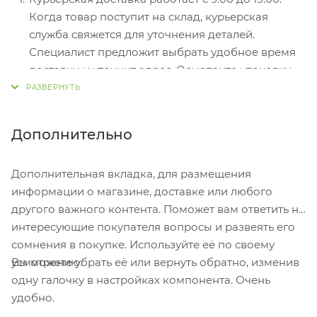
Электронные системы при онлайн-заказе:
Когда товар поступит на склад, курьерская
PayPal, WebMoney и Яндекс.Деньги. Для
служба свяжется для уточнения деталей.
совершения покупки система перенаправит вас
Специалист предложит выбрать удобное время
на страницу платежного сервиса. Здесь
доставки и уточнит адрес. Осмотрите упаковку
необходимо заполнить форму по инструкции.
на целостность и соответствие указанной
комплектации.
Самовывоз из магазина. Список торговых точек
Дополнительно
для выбора появится в корзине. Когда заказ
поступит на склад, вам придет уведомление. Для
Дополнительная вкладка, для размещения
получения заказа обратитесь к сотруднику в
информации о магазине, доставке или любого
кассовой зоне и назовите номер.
другого важного контента. Поможет вам ответить на
Постамат. Когда заказ поступит на точку, на ваш
интересующие покупателя вопросы и развеять его
телефон или e-mail придет уникальный код.
сомнения в покупке. Используйте её по своему
Заказ нужно оплатить в терминале постамата.
Вы можете убрать её или вернуть обратно, изменив
усмотрению.
Срок хранения — 3 дня.
одну галочку в настройках компонента. Очень
удобно.
Почтовая доставка через почту России. Когда
заказ придет в отделение, на ваш адрес придет