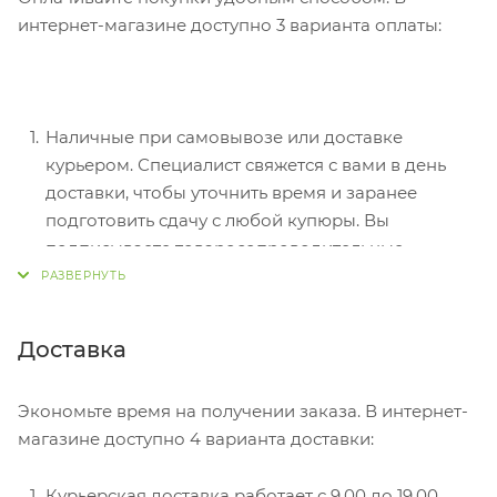
интернет-магазине доступно 3 варианта оплаты:
Наличные при самовывозе или доставке
курьером. Специалист свяжется с вами в день
доставки, чтобы уточнить время и заранее
подготовить сдачу с любой купюры. Вы
подписываете товаросопроводительные
документы, вносите денежные средства,
получаете товар и чек.
Безналичный расчет при самовывозе или
Доставка
оформлении в интернет-магазине: карты Visa и
MasterCard. Чтобы оплатить покупку, система
Экономьте время на получении заказа. В интернет-
перенаправит вас на сервер системы ASSIST.
магазине доступно 4 варианта доставки:
Здесь нужно ввести номер карты, срок действия
и имя держателя.
Курьерская доставка работает с 9.00 до 19.00.