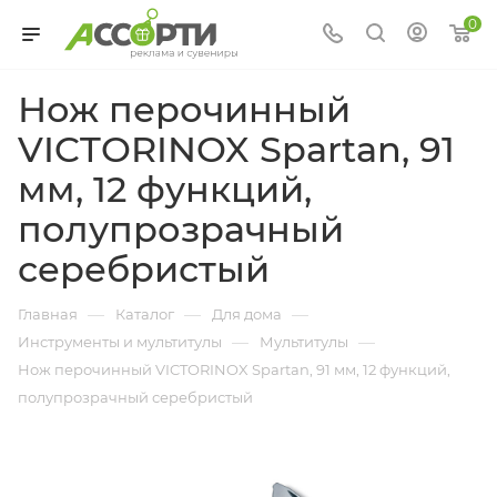
0
Нож перочинный
VICTORINOX Spartan, 91
мм, 12 функций,
полупрозрачный
серебристый
—
—
—
Главная
Каталог
Для дома
—
—
Инструменты и мультитулы
Мультитулы
Нож перочинный VICTORINOX Spartan, 91 мм, 12 функций,
полупрозрачный серебристый