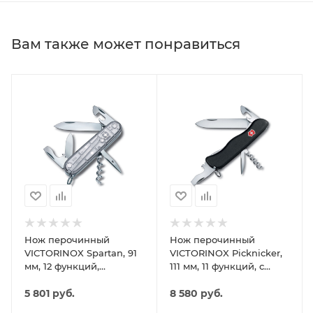
Вам также может понравиться
Нож перочинный
Нож перочинный
VICTORINOX Spartan, 91
VICTORINOX Picknicker,
мм, 12 функций,
111 мм, 11 функций, с
полупрозрачный
фиксатором лезвия,
серебристый
5 801
руб.
чёрный
8 580
руб.