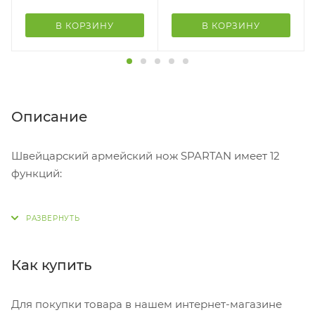
В КОРЗИНУ
В КОРЗИНУ
Описание
Швейцарский армейский нож SPARTAN имеет 12
функций:
1. Большое лезвие
2. Малое лезвие
3. Штопор
4. Консервный нож с:
Как купить
5. – Малой отвёрткой
6. Открывалка для бутылок с:
Для покупки товара в нашем интернет-магазине
7. – Отвёрткой