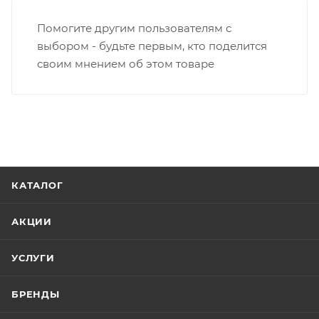
содержать не больше 10 позиций и его стоимость
Помогите другим пользователям с
не должна превышать 100 000 р.
выбором - будьте первым, кто поделится
своим мнением об этом товаре
КАТАЛОГ
АКЦИИ
УСЛУГИ
БРЕНДЫ