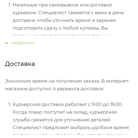
Наличные при самовывозе или доставке
курьером. Специалист свяжется с вами в день
доставки, чтобы уточнить время и заранее
подготовить сдачу с любой купюры. Вы
подписываете товаросопроводительные
документы, вносите денежные средства,
получаете товар и чек.
Безналичный расчет при самовывозе или
Доставка
оформлении в интернет-магазине: карты Visa и
MasterCard. Чтобы оплатить покупку, система
Экономьте время на получении заказа. В интернет-
перенаправит вас на сервер системы ASSIST.
магазине доступно 4 варианта доставки:
Здесь нужно ввести номер карты, срок действия
и имя держателя.
Курьерская доставка работает с 9.00 до 19.00.
Электронные системы при онлайн-заказе:
Когда товар поступит на склад, курьерская
PayPal, WebMoney и Яндекс.Деньги. Для
служба свяжется для уточнения деталей.
совершения покупки система перенаправит вас
Специалист предложит выбрать удобное время
на страницу платежного сервиса. Здесь
доставки и уточнит адрес. Осмотрите упаковку