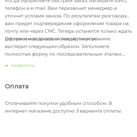
Когда оформляете быстрый заказ, напишите ФИО,
12. Зубочистка
телефон и e-mail. Вам перезвонит менеджер и
13. Ножницы
уточнит условия заказа. По результатам разговора
14. Многофункциональный крючок
вам придет подтверждение оформления товара на
15. Пилка для ногтей с:
почту или через СМС. Теперь останется только ждать
16. – Напильником по металлу
Оформление заказа в стандартном режиме
доставки и радоваться новой покупке.
17. – Инструментом для ухода за ногтями
выглядит следующим образом. Заполняете
18. – Пилой по металлу
полностью форму по последовательным этапам:
адрес, способ доставки, оплаты, данные о себе.
Советуем в комментарии к заказу написать
информацию, которая поможет курьеру вас найти.
Нажмите кнопку «Оформить заказ».
Оплата
Оплачивайте покупки удобным способом. В
интернет-магазине доступно 3 варианта оплаты: