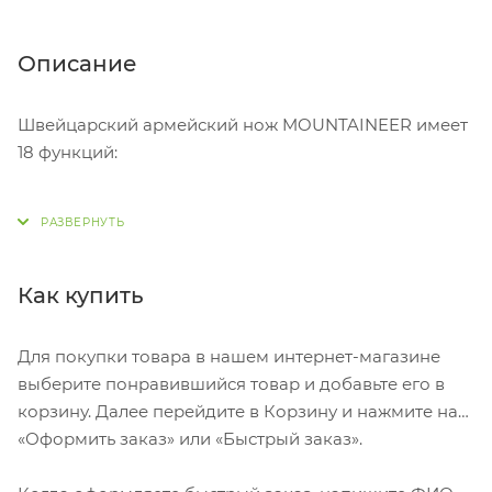
Описание
Швейцарский армейский нож MOUNTAINEER имеет
18 функций:
1. Большое лезвие
2. Малое лезвие
3. Штопор
4. Консервный нож с:
Как купить
5. – Малой отвёрткой
6. Открывалка для бутылок с:
Для покупки товара в нашем интернет-магазине
7. – Отвёрткой
выберите понравившийся товар и добавьте его в
8. – Инструментом для снятия изоляции
корзину. Далее перейдите в Корзину и нажмите на
9. Шило, кернер
«Оформить заказ» или «Быстрый заказ».
10. Кольцо для ключей
11. Пинцет